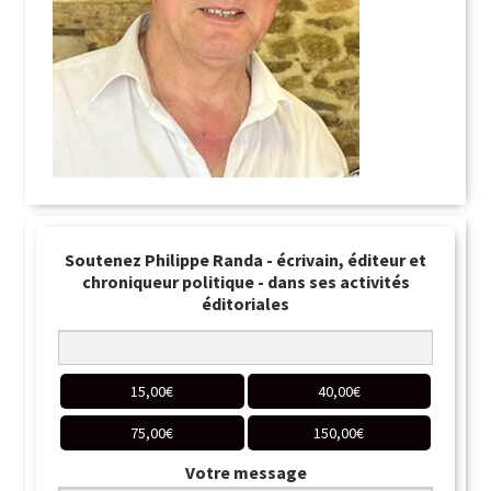
Soutenez Philippe Randa - écrivain, éditeur et
chroniqueur politique - dans ses activités
éditoriales
15,00
€
40,00
€
75,00
€
150,00
€
Votre message