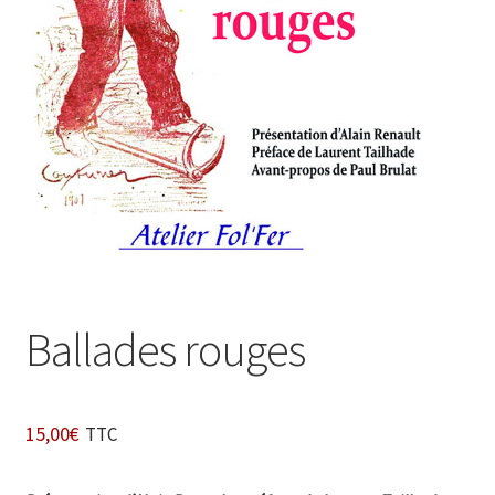
Login Customizer
Newsletter
Nous Contacter
Panier
Politique de confidentialité et cookies
Qui sommes-nous ?
Soutien à Philippe Randa
Suivi de la Commande
Ballades rouges
15,00
€
TTC