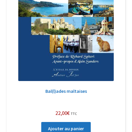
Bal(l)ades maltaises
22,00
€
TTC
Ajouter au panier