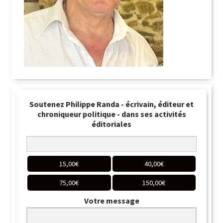
Soutenez Philippe Randa - écrivain, éditeur et
chroniqueur politique - dans ses activités
éditoriales
15,00
€
40,00
€
75,00
€
150,00
€
Votre message