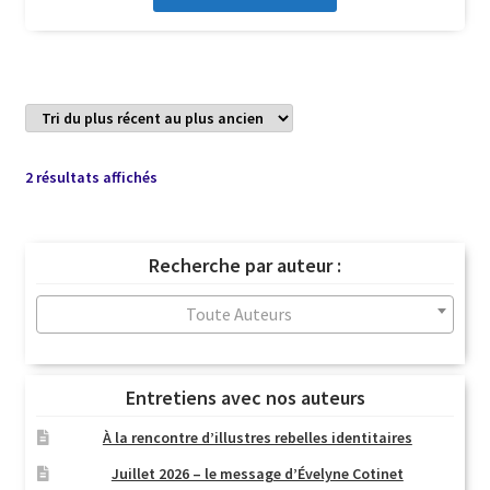
Trié
2 résultats affichés
du
plus
récent
Recherche par auteur :
au
plus
Toute Auteurs
ancien
Entretiens avec nos auteurs
À la rencontre d’illustres rebelles identitaires
Juillet 2026 – le message d’Évelyne Cotinet