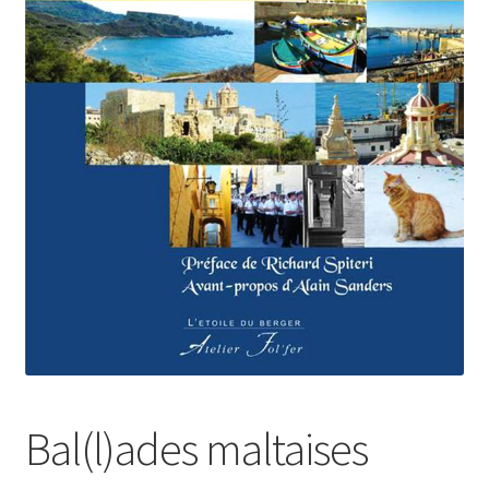
Login Customizer
Newsletter
Nous Contacter
Panier
Politique de confidentialité et cookies
Qui sommes-nous ?
Soutien à Philippe Randa
Suivi de la Commande
Bal(l)ades maltaises