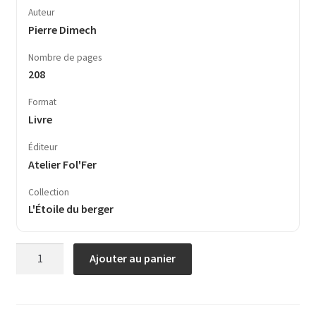
Auteur
Pierre Dimech
Nombre de pages
208
Format
Livre
Éditeur
Atelier Fol'Fer
Collection
L'Étoile du berger
quantité
Ajouter au panier
de
Bal(l)ades
maltaises