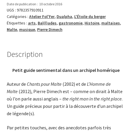
Date de publication :
10 octobre 2016
UGS :
9782357910911
Catégories :
Atelier Fol'Fer
,
Dualpha
,
L'Étoile du berger
Étiquettes :
arts
,
Bal(l)ades
,
gastronomie
,
Histoire
,
maltaises
,
Malte
,
musique
,
Pierre Dimech
Description
Petit guide sentimental dans un archipel homérique
Auteur de
Chants pour Malte
(2002) et de
L’Homme de
Malte
(2012), Pierre Dimech est – comme on dirait à Malte
où l’on parle aussi anglais –
the right man in the right place
.
Un guide précieux pour partir à la découverte d’un archipel
de légende(s).
Par petites touches, avec des anecdotes parfois très