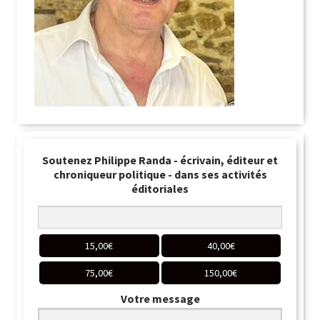
Soutenez Philippe Randa - écrivain, éditeur et
chroniqueur politique - dans ses activités
éditoriales
15,00
€
40,00
€
75,00
€
150,00
€
Votre message