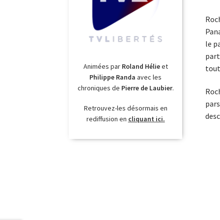
Roch
Pana
le p
part
Animées par
Roland Hélie
et
tout
Philippe Randa
avec les
chroniques de
Pierre de Laubier
.
Roch
pars
Retrouvez-les désormais en
desc
rediffusion en
cliquant ici.