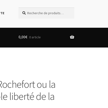
Recherche
Recherche
PTE
pour :
0,00
€
0 article
Rochefort ou la
le liberté de la