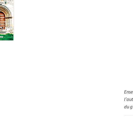
Ense
l’au
du g