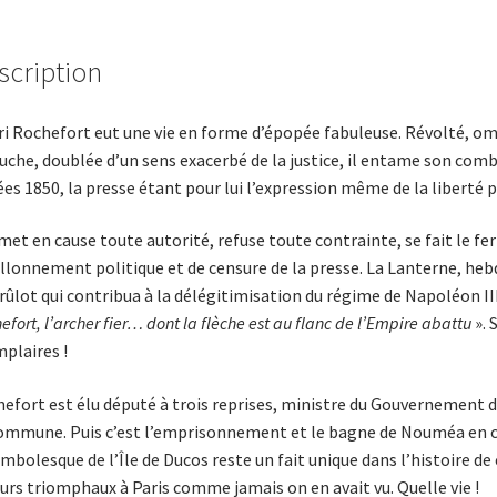
scription
i Rochefort eut une vie en forme d’épopée fabuleuse. Révolté, omb
uche, doublée d’un sens exacerbé de la justice, il entame son comba
es 1850, la presse étant pour lui l’expression même de la liberté p
emet en cause toute autorité, refuse toute contrainte, se fait le fe
llonnement politique et de censure de la presse. La Lanterne, hebdo
rûlot qui contribua à la délégitimisation du régime de Napoléon III.
efort, l’archer fier… dont la flèche est au flanc de l’Empire abattu
». 
plaires !
efort est élu député à trois reprises, ministre du Gouvernement de
ommune. Puis c’est l’emprisonnement et le bagne de Nouméa en c
mbolesque de l’Île de Ducos reste un fait unique dans l’histoire de
urs triomphaux à Paris comme jamais on en avait vu. Quelle vie !