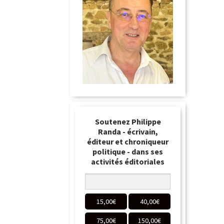
Soutenez Philippe
Randa - écrivain,
éditeur et chroniqueur
politique - dans ses
activités éditoriales
15,00
€
40,00
€
75,00
€
150,00
€