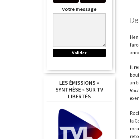
Votre message
De
Henr
faro
anné
Il r
boui
LES ÉMISSIONS «
un b
SYNTHÈSE » SUR TV
Roch
LIBERTÉS
exem
Roch
la C
roca
reto