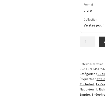
Format
Livre
Collection
Vérités pour 
quantité
de
Henri
Rochefort
ou
Date de publication :
la
UGS :
9782353743
Catégories :
Dual
véritable
Étiquettes :
affai
liberté
Rochefort
,
La C
de
Napoléon III
,
Ric
la
Empire
,
Théophra
presse