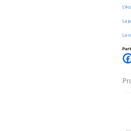
L’éc
La j
La c
Par
Pr