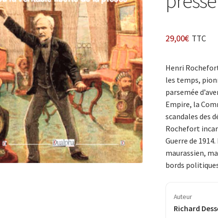
presse
29,00
€
TTC
Henri Rochefort
les temps, pionni
parsemée d’aven
Empire, la Comm
scandales des d
Rochefort incarn
Guerre de 1914. 
maurassien, mais
bords politiques
Auteur
Richard Dess