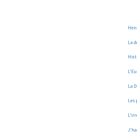
Henr
La d
Hist
L’Eu
La D
Les 
L’ir
J’ha