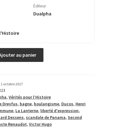
Éditeur
Dualpha
l'Histoire
Ajouter au panier
1 octobre 2017
223
pha
,
Vérités pour l’Histoire
re Dreyfus
,
bagne
,
boulangisme
,
Ducos
,
Henri
ommune
,
La Lanterne
,
liberté d'expression
,
hard Dessens
,
scandale de Panama
,
Second
ste Renaudot
,
Victor Hugo