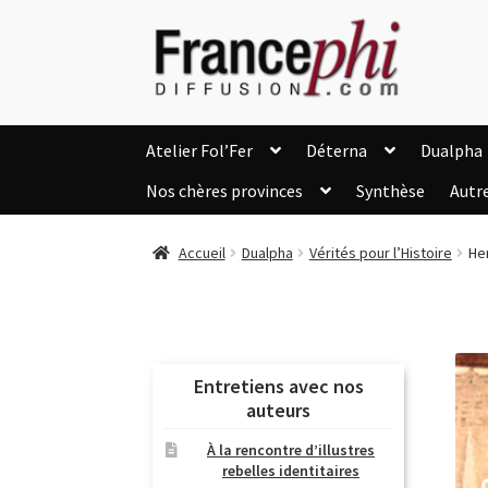
Aller
Aller
à
au
la
contenu
navigation
Atelier Fol’Fer
Déterna
Dualpha
Nos chères provinces
Synthèse
Autr
Accueil
Accueil
Caisse
Compte
C
Accueil
Dualpha
Vérités pour l’Histoire
Hen
Listes d’Envies
Livres de Peter Randa
Nous Contacter
Panier
Politique de c
Soutien à Philippe Randa
Suivi de la Co
Entretiens avec nos
auteurs
À la rencontre d’illustres
rebelles identitaires