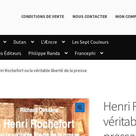
CONDITIONS DE VENTE
NOUS CONTACTER
MON COM
Dutan
L’Æncre
Les Sept Couleurs
es Éditeurs
Philippe Randa
Francephi
onditions de Vente
Connection
Enregistrement
ri Rochefort ou la véritable liberté de la presse
Livres de Philippe Randa
Login Customizer
Newsletter
onfidentialité et cookies
Qui sommes-nous ?
mmande
Henri 
🔍
véritab