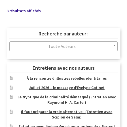
Trié
3 résultats affichés
du
plus
récent
Recherche par auteur :
au
plus
Toute Auteurs
ancien
Entretiens avec nos auteurs
À la rencontre d’illustres rebelles identitaires
Juillet 2026 – le message d’Évelyne Cotinet
Le tryptique de la criminalité démasqué (Entretien avec
Raymond H. A. Carter)
Il faut préparer la vraie alternative ! (Entretien avec
Scipion de Salm)
Entretien avec Jérôme Verschoote, auteur de « Partout