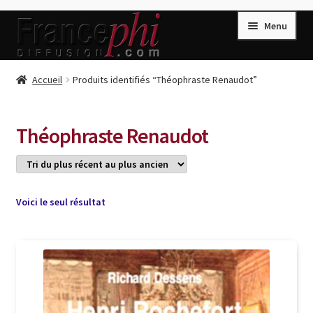
Aller
Aller
Menu
à
au
la
contenu
navigation
Accueil
Accueil
Produits identifiés “Théophraste Renaudot”
Accueil
Caisse
Théophraste Renaudot
Compte
Conditions de Vente
Connection
Voici le seul résultat
Enregistrement
Listes d’Envies
Livres de Peter Randa
Livres de Philippe Randa