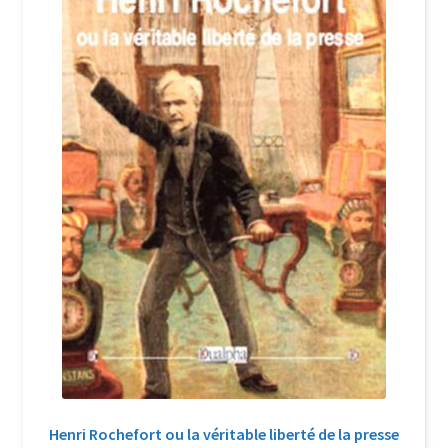
Login Customizer
Newsletter
Nous Contacter
Panier
Politique de confidentialité et cookies
Qui sommes-nous ?
Soutien à Philippe Randa
Suivi de la Commande
Henri Rochefort ou la véritable liberté de la presse