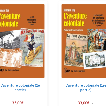
récent
au
plus
ancien
L’aventure coloniale (2e
L’aventure coloniale (1r
partie)
partie)
35,00
€
33,00
€
TTC
TTC