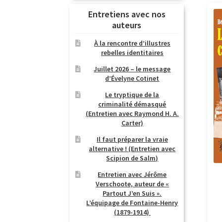
Entretiens avec nos
auteurs
À la rencontre d’illustres
rebelles identitaires
Juillet 2026 – le message
d’Évelyne Cotinet
Le tryptique de la
criminalité démasqué
(Entretien avec Raymond H. A.
Carter)
Il faut préparer la vraie
alternative ! (Entretien avec
Scipion de Salm)
Entretien avec Jérôme
Verschoote, auteur de «
Partout J’en Suis ».
L’équipage de Fontaine-Henry
(1879-1914)