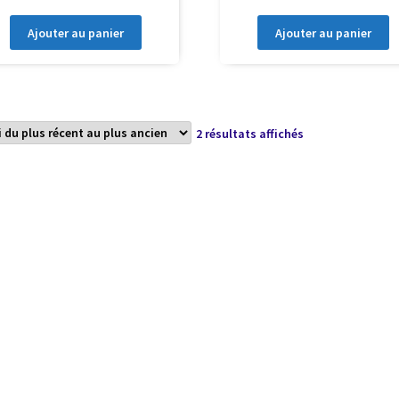
Ajouter au panier
Ajouter au panier
Trié
2 résultats affichés
du
plus
récent
au
plus
ancien