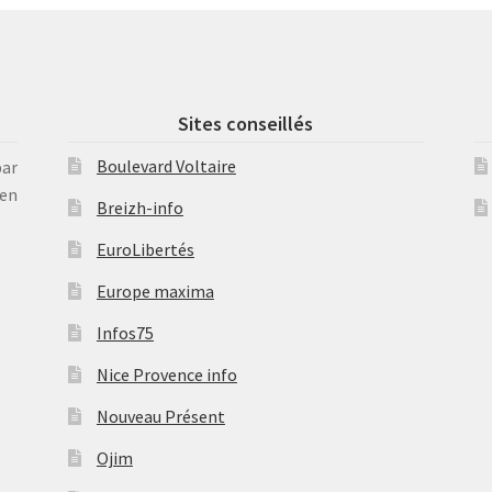
Sites conseillés
Boulevard Voltaire
par
en
Breizh-info
EuroLibertés
Europe maxima
Infos75
Nice Provence info
Nouveau Présent
Ojim