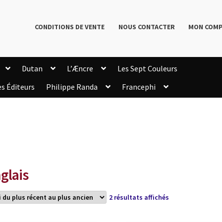
CONDITIONS DE VENTE
NOUS CONTACTER
MON COM
Dutan
L’Æncre
Les Sept Couleurs
es Éditeurs
Philippe Randa
Francephi
onditions de Vente
Connection
Enregistrement
Livres de Philippe Randa
Login Customizer
Newsletter
onfidentialité et cookies
Qui sommes-nous ?
mmande
glais
Trié
2 résultats affichés
du
plus