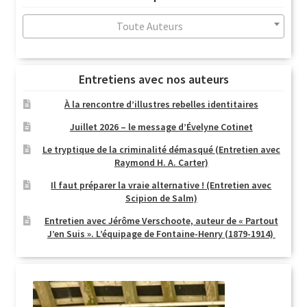
au
plus
Toute Auteurs
ancien
Entretiens avec nos auteurs
À la rencontre d’illustres rebelles identitaires
Juillet 2026 – le message d’Évelyne Cotinet
Le tryptique de la criminalité démasqué (Entretien avec
Raymond H. A. Carter)
Il faut préparer la vraie alternative ! (Entretien avec
Scipion de Salm)
Entretien avec Jérôme Verschoote, auteur de « Partout
J’en Suis ». L’équipage de Fontaine-Henry (1879-1914)