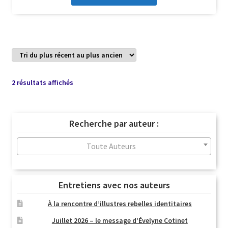
Trié
2 résultats affichés
du
plus
récent
Recherche par auteur :
au
plus
Toute Auteurs
ancien
Entretiens avec nos auteurs
À la rencontre d’illustres rebelles identitaires
Juillet 2026 – le message d’Évelyne Cotinet