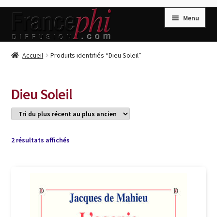
Aller
Aller
Menu
à
au
la
contenu
navigation
Accueil
Accueil
Produits identifiés “Dieu Soleil”
Accueil
Caisse
Dieu Soleil
Compte
Conditions de Vente
Connection
Trié
2 résultats affichés
du
Enregistrement
plus
récent
Listes d’Envies
au
plus
Livres de Peter Randa
ancien
Livres de Philippe Randa