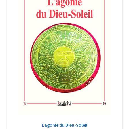
Login Customizer
Newsletter
Nous Contacter
Panier
Politique de confidentialité et cookies
Qui sommes-nous ?
Soutien à Philippe Randa
Suivi de la Commande
L’agonie du Dieu-Soleil