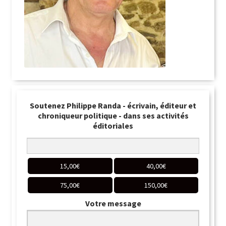
Soutenez Philippe Randa - écrivain, éditeur et
chroniqueur politique - dans ses activités
éditoriales
15,00
€
40,00
€
75,00
€
150,00
€
Votre message