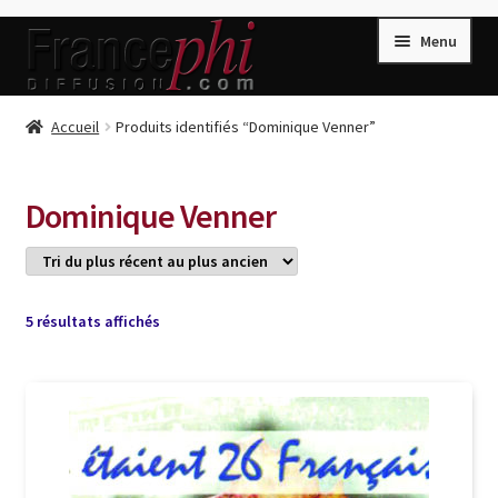
Aller
Aller
Menu
à
au
la
contenu
navigation
Accueil
Accueil
Produits identifiés “Dominique Venner”
Accueil
Caisse
Dominique Venner
Compte
Conditions de Vente
Connection
Trié
5 résultats affichés
du
Enregistrement
plus
récent
Listes d’Envies
au
plus
Livres de Peter Randa
ancien
Livres de Philippe Randa