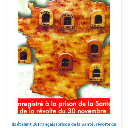
Login Customizer
Newsletter
Nous Contacter
Panier
Politique de confidentialité et cookies
Qui sommes-nous ?
Soutien à Philippe Randa
Suivi de la Commande
Ils étaient 26 Français (prison de la Santé, révolte du