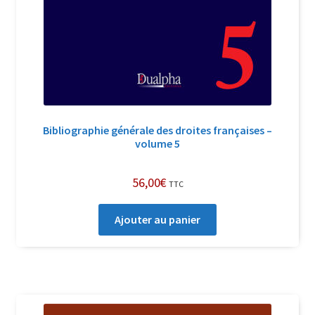
Bibliographie générale des droites françaises –
volume 5
56,00
€
TTC
Ajouter au panier