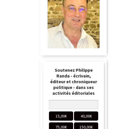
Soutenez Philippe
Randa - écrivain,
éditeur et chroniqueur
politique - dans ses
activités éditoriales
15,00
€
40,00
€
75,00
€
150,00
€