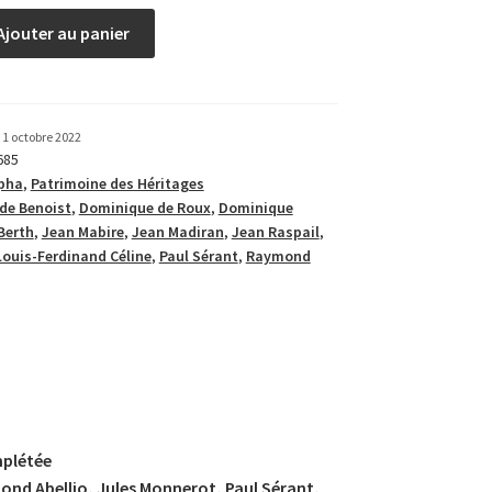
Ajouter au panier
1 octobre 2022
685
pha
,
Patrimoine des Héritages
 de Benoist
,
Dominique de Roux
,
Dominique
Berth
,
Jean Mabire
,
Jean Madiran
,
Jean Raspail
,
Louis-Ferdinand Céline
,
Paul Sérant
,
Raymond
mplétée
nd Abellio, Jules Monnerot, Paul Sérant,