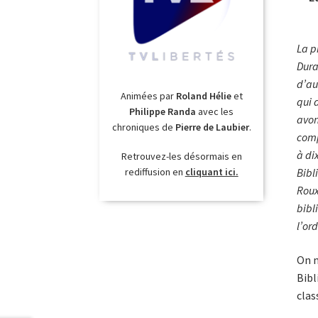
La p
Dura
d’au
Animées par
Roland Hélie
et
qui 
Philippe Randa
avec les
avon
chroniques de
Pierre de Laubier
.
comp
à di
Retrouvez-les désormais en
Bibl
rediffusion en
cliquant ici.
Roux
bibl
l’or
On n
Bibl
clas