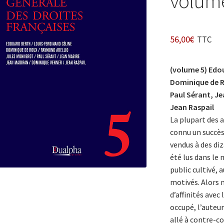
volum
56,00
€
TTC
(volume 5) Edou
Dominique de R
Paul Sérant, J
Jean Raspail
La plupart des
connu un succès
vendus à des diz
été lus dans le 
public cultivé, 
motivés. Alors 
d’affinités avec 
occupé, l’auteur
allé à contre-co