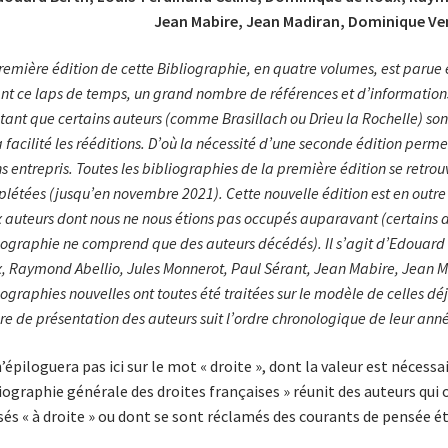
Jean Mabire, Jean Madiran, Dominique Ven
remière édition de cette Bibliographie, en quatre volumes, est parue en
nt ce laps de temps, un grand nombre de références et d’informations 
tant que certains auteurs (comme Brasillach ou Drieu la Rochelle) so
a facilité les rééditions. D’où la nécessité d’une seconde édition perme
s entrepris. Toutes les bibliographies de la première édition se ret
létées (jusqu’en novembre 2021). Cette nouvelle édition est en out
x auteurs dont nous ne nous étions pas occupés auparavant (certains d’
iographie ne comprend que des auteurs décédés). Il s’agit d’Edouard
, Raymond Abellio, Jules Monnerot, Paul Sérant, Jean Mabire, Jean M
iographies nouvelles ont toutes été traitées sur le modèle de celles 
dre de présentation des auteurs suit l’ordre chronologique de leur ann
’épiloguera pas ici sur le mot « droite », dont la valeur est néces
iographie générale des droites françaises » réunit des auteurs qui
sés « à droite » ou dont se sont réclamés des courants de pensée é