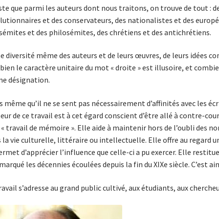
este que parmi les auteurs dont nous traitons, on trouve de tout : 
lutionnaires et des conservateurs, des nationalistes et des europée
sémites et des philosémites, des chrétiens et des antichrétiens.
e diversité même des auteurs et de leurs œuvres, de leurs idées
ien le caractère unitaire du mot « droite » est illusoire, et combi
e désignation.
s même qu’il ne se sent pas nécessairement d’affinités avec les écri
teur de ce travail est à cet égard conscient d’être allé à contre-cou
 « travail de mémoire ». Elle aide à maintenir hors de l’oubli des 
 la vie culturelle, littéraire ou intellectuelle. Elle offre au regar
ermet d’apprécier l’influence que celle-ci a pu exercer. Elle restit
marqué les décennies écoulées depuis la fin du XIXe siècle. C’est ains
ravail s’adresse au grand public cultivé, aux étudiants, aux cherche