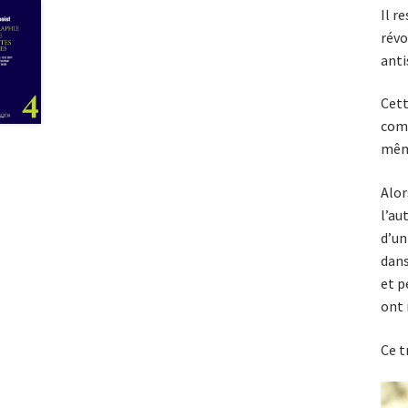
Il r
révo
anti
Cett
comb
mêm
Alor
l’au
d’un
dans
et p
ont 
Ce t