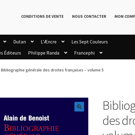
CONDITIONS DE VENTE
NOUS CONTACTER
MON COM
Dutan
L’Æncre
Les Sept Couleurs
es Éditeurs
Philippe Randa
Francephi
onditions de Vente
Connection
Enregistrement
Bibliographie générale des droites françaises – volume 5
Livres de Philippe Randa
Login Customizer
Newsletter
onfidentialité et cookies
Qui sommes-nous ?
mmande
Biblio
🔍
des dro