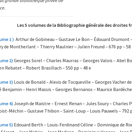
lus grande bibliothèque privée de
ce.
Les 5 volumes de la Bibliographie générale des droites f
ume 1 )
Arthur de Gobineau – Gustave Le Bon – Édouard Drumont – M
y de Montherlant – Thierry Maulnier – Julien Freund – 676 pp – 58
ume 2)
Georges Sorel – Charles Maurras – Georges Valois – Abel Bo
en Rebatet – Robert Brasillach – 550 pp – 48 e
ume 3)
Louis de Bonald – Alexis de Tocqueville – Georges Vacher d
 Benjamin – Henri Massis – Georges Bernanos – Maurice Bardèche 
ume 4)
Joseph de Maistre – Ernest Renan – Jules Soury – Charles 
ist-Méchin – Gustave Thibon – Saint-Loup – Louis Pauwels – 792 p
ume 5)
Edouard Berth – Louis-Ferdinand Céline – Dominique de Ro