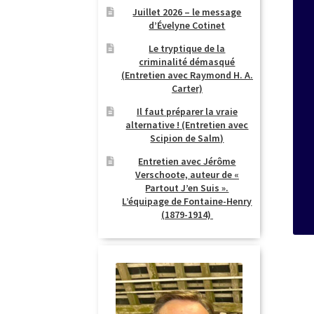
Juillet 2026 – le message
d’Évelyne Cotinet
Le tryptique de la
criminalité démasqué
(Entretien avec Raymond H. A.
Carter)
Il faut préparer la vraie
alternative ! (Entretien avec
Scipion de Salm)
Entretien avec Jérôme
Verschoote, auteur de «
Partout J’en Suis ».
L’équipage de Fontaine-Henry
(1879-1914)