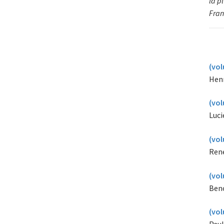
la p
Fran
(vol
Henr
(vol
Luci
(vol
René
(vol
Beno
(vol