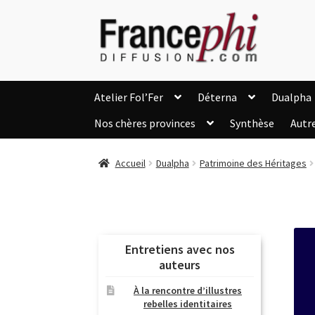
Aller
Aller
à
au
la
contenu
navigation
Atelier Fol’Fer
Déterna
Dualpha
Nos chères provinces
Synthèse
Autr
Accueil
Accueil
Caisse
Compte
C
Accueil
Dualpha
Patrimoine des Héritages
Listes d’Envies
Livres de Peter Randa
Nous Contacter
Panier
Politique de c
Soutien à Philippe Randa
Suivi de la Co
Entretiens avec nos
auteurs
À la rencontre d’illustres
rebelles identitaires