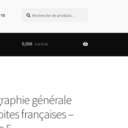
Recherche
Recherche
PTE
pour :
0,00
€
0 article
graphie générale
ites françaises –