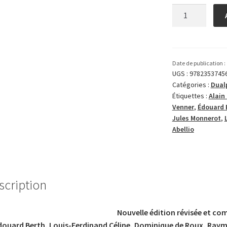
quantité
de
Bibliographie
générale
des
Date de publication :
droites
UGS :
9782353745
Catégories :
Dual
françaises
Étiquettes :
Alain
–
Venner
,
Édouard 
volume
Jules Monnerot
,
5
Abellio
scription
Nouvelle édition révisée et co
douard Berth, Louis-Ferdinand Céline, Dominique de Roux, Raymo