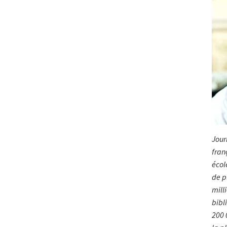
Jour
fran
école
de p
milli
bibl
200 