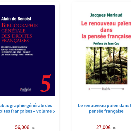
récent
au
plus
ancien
ibliographie générale des
Le renouveau païen dans 
oites françaises – volume 5
pensée française
56,00
€
27,00
€
TTC
TTC