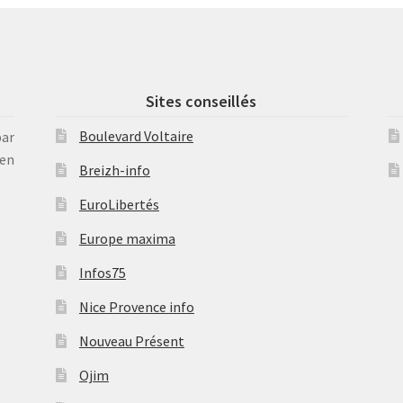
Sites conseillés
Boulevard Voltaire
par
en
Breizh-info
EuroLibertés
Europe maxima
Infos75
Nice Provence info
Nouveau Présent
Ojim