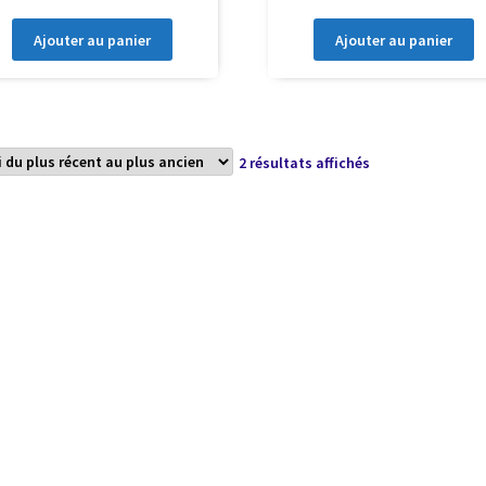
Ajouter au panier
Ajouter au panier
Trié
2 résultats affichés
du
plus
récent
au
plus
ancien