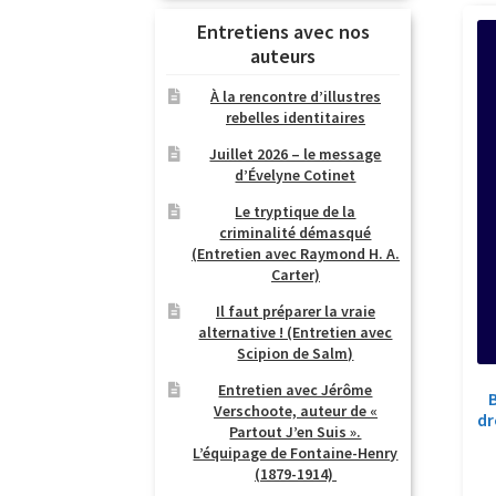
Entretiens avec nos
auteurs
À la rencontre d’illustres
rebelles identitaires
Juillet 2026 – le message
d’Évelyne Cotinet
Le tryptique de la
criminalité démasqué
(Entretien avec Raymond H. A.
Carter)
Il faut préparer la vraie
alternative ! (Entretien avec
Scipion de Salm)
Entretien avec Jérôme
B
Verschoote, auteur de «
dr
Partout J’en Suis ».
L’équipage de Fontaine-Henry
(1879-1914)