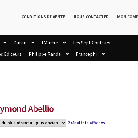
CONDITIONS DE VENTE
NOUS CONTACTER
MON COM
Dutan
L’Æncre
Les Sept Couleurs
es Éditeurs
Philippe Randa
Francephi
onditions de Vente
Connection
Enregistrement
Livres de Philippe Randa
Login Customizer
Newsletter
onfidentialité et cookies
Qui sommes-nous ?
mmande
ymond Abellio
Trié
2 résultats affichés
du
plus