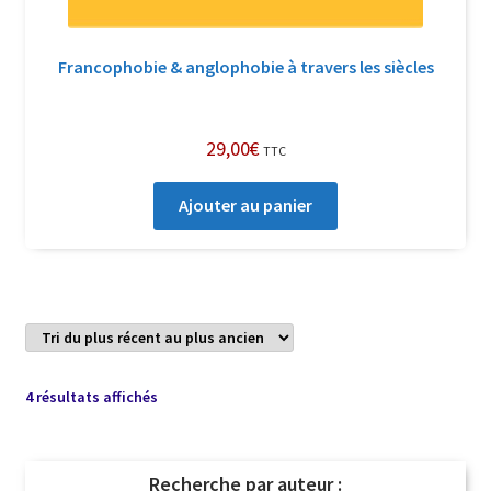
Francophobie & anglophobie à travers les siècles
29,00
€
TTC
Ajouter au panier
Trié
4 résultats affichés
du
plus
récent
Recherche par auteur :