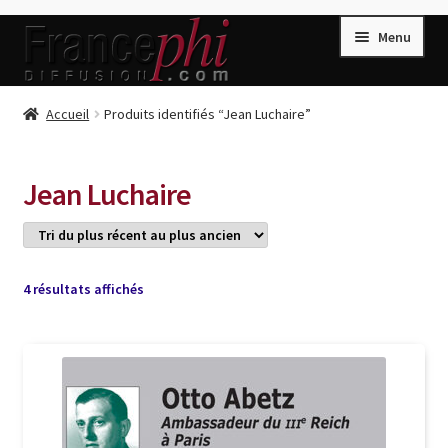
Aller
Aller
Menu
à
au
la
contenu
navigation
Accueil
Accueil
Produits identifiés “Jean Luchaire”
Accueil
Caisse
Jean Luchaire
Compte
Conditions de Vente
Connection
Trié
4 résultats affichés
du
Enregistrement
plus
récent
Listes d’Envies
au
plus
Livres de Peter Randa
ancien
Livres de Philippe Randa