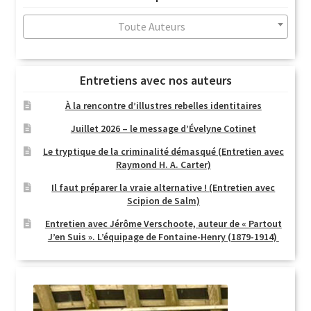
au
plus
Toute Auteurs
ancien
Entretiens avec nos auteurs
À la rencontre d’illustres rebelles identitaires
Juillet 2026 – le message d’Évelyne Cotinet
Le tryptique de la criminalité démasqué (Entretien avec
Raymond H. A. Carter)
Il faut préparer la vraie alternative ! (Entretien avec
Scipion de Salm)
Entretien avec Jérôme Verschoote, auteur de « Partout
J’en Suis ». L’équipage de Fontaine-Henry (1879-1914)