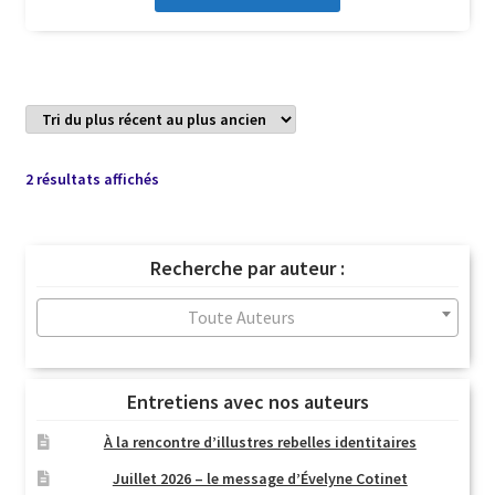
Trié
2 résultats affichés
du
plus
récent
Recherche par auteur :
au
plus
Toute Auteurs
ancien
Entretiens avec nos auteurs
À la rencontre d’illustres rebelles identitaires
Juillet 2026 – le message d’Évelyne Cotinet