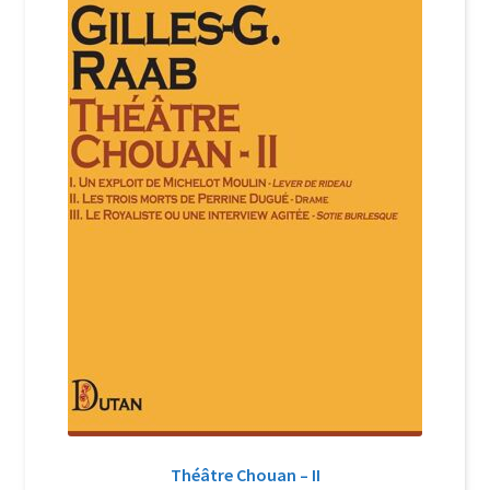
Login Customizer
Newsletter
Nous Contacter
Panier
Politique de confidentialité et cookies
Qui sommes-nous ?
Soutien à Philippe Randa
Suivi de la Commande
Théâtre Chouan – II