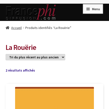
Aller
Aller
Menu
à
au
la
contenu
navigation
Accueil
Accueil
Produits identifiés “La Rouërie”
Accueil
Caisse
La Rouërie
Compte
Conditions de Vente
Connection
Trié
2 résultats affichés
du
Enregistrement
plus
récent
Listes d’Envies
au
plus
Livres de Peter Randa
ancien
Livres de Philippe Randa