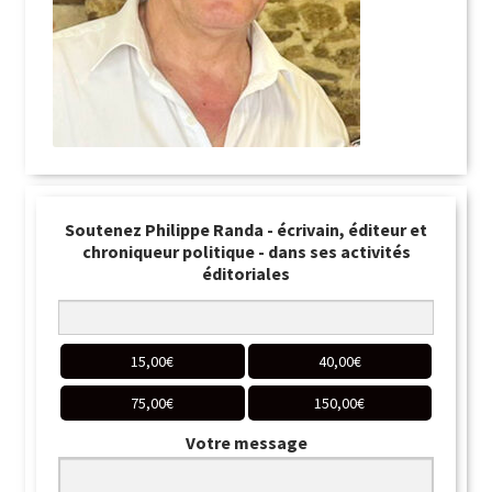
Soutenez Philippe Randa - écrivain, éditeur et
chroniqueur politique - dans ses activités
éditoriales
15,00
€
40,00
€
75,00
€
150,00
€
Votre message