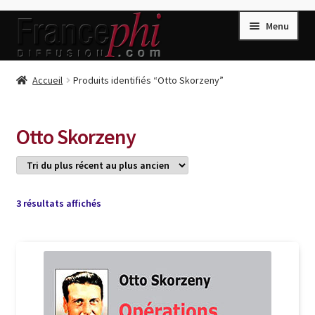
Aller
Aller
Menu
à
au
la
contenu
navigation
Accueil
Accueil
Produits identifiés “Otto Skorzeny”
Accueil
Caisse
Otto Skorzeny
Compte
Conditions de Vente
Connection
Trié
3 résultats affichés
du
Enregistrement
plus
récent
Listes d’Envies
au
plus
Livres de Peter Randa
ancien
Livres de Philippe Randa