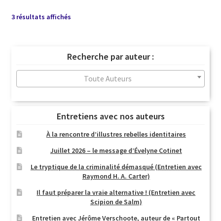
Trié
3 résultats affichés
du
plus
récent
Recherche par auteur :
au
plus
Toute Auteurs
ancien
Entretiens avec nos auteurs
À la rencontre d’illustres rebelles identitaires
Juillet 2026 – le message d’Évelyne Cotinet
Le tryptique de la criminalité démasqué (Entretien avec
Raymond H. A. Carter)
Il faut préparer la vraie alternative ! (Entretien avec
Scipion de Salm)
Entretien avec Jérôme Verschoote, auteur de « Partout