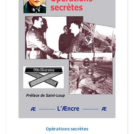
Login Customizer
Newsletter
Nous Contacter
Panier
Politique de confidentialité et cookies
Qui sommes-nous ?
Soutien à Philippe Randa
Suivi de la Commande
Opèrations secrètes