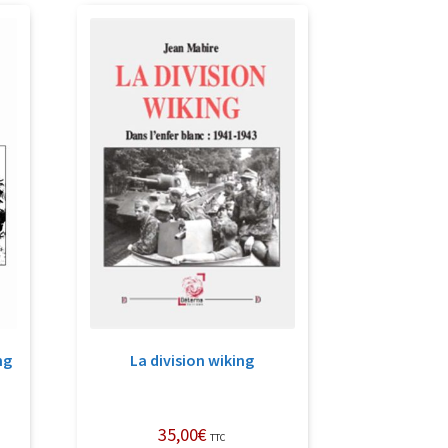
ng
La division wiking
35,00
€
TTC