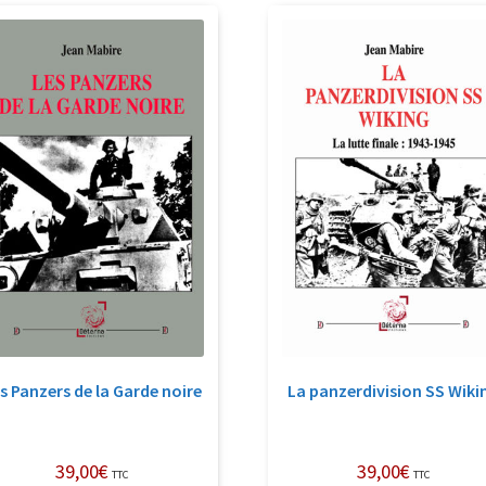
récent
au
plus
ancien
s Panzers de la Garde noire
La panzerdivision SS Wiki
39,00
€
39,00
€
TTC
TTC