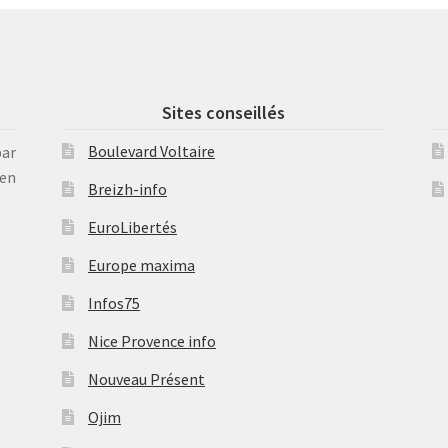
Sites conseillés
Boulevard Voltaire
par
en
Breizh-info
EuroLibertés
Europe maxima
Infos75
Nice Provence info
Nouveau Présent
Ojim