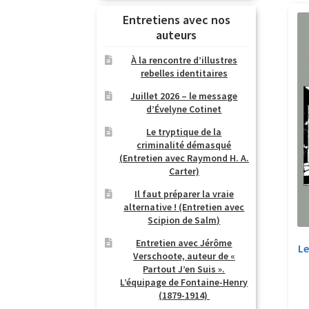
Entretiens avec nos
auteurs
À la rencontre d’illustres
rebelles identitaires
Juillet 2026 – le message
d’Évelyne Cotinet
Le tryptique de la
criminalité démasqué
(Entretien avec Raymond H. A.
Carter)
Il faut préparer la vraie
alternative ! (Entretien avec
Scipion de Salm)
Entretien avec Jérôme
Le
Verschoote, auteur de «
Partout J’en Suis ».
L’équipage de Fontaine-Henry
(1879-1914)