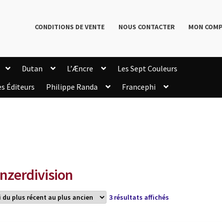
CONDITIONS DE VENTE
NOUS CONTACTER
MON COM
Dutan
L’Æncre
Les Sept Couleurs
es Éditeurs
Philippe Randa
Francephi
onditions de Vente
Connection
Enregistrement
Livres de Philippe Randa
Login Customizer
Newsletter
onfidentialité et cookies
Qui sommes-nous ?
mmande
nzerdivision
Trié
3 résultats affichés
du
plus