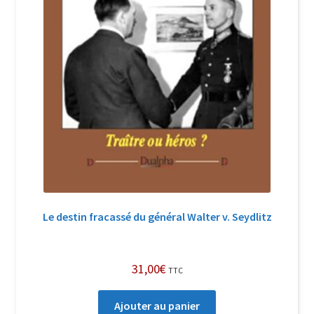
Le destin fracassé du général Walter v. Seydlitz
31,00
€
TTC
Ajouter au panier