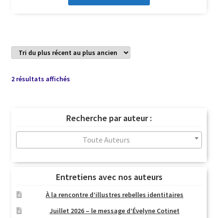
Trié
2 résultats affichés
du
plus
récent
Recherche par auteur :
au
plus
Toute Auteurs
ancien
Entretiens avec nos auteurs
À la rencontre d’illustres rebelles identitaires
Juillet 2026 – le message d’Évelyne Cotinet