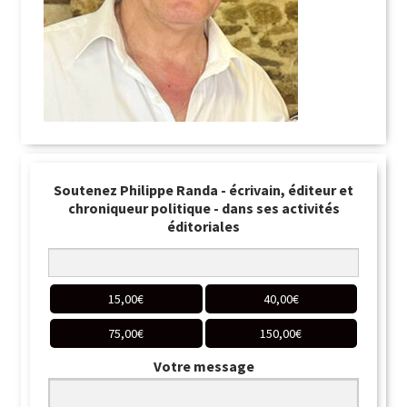
Soutenez Philippe Randa - écrivain, éditeur et
chroniqueur politique - dans ses activités
éditoriales
15,00
€
40,00
€
75,00
€
150,00
€
Votre message