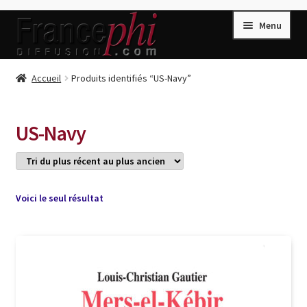
Aller
Aller
Menu
à
au
la
contenu
navigation
Accueil
Accueil
Produits identifiés “US-Navy”
Accueil
Caisse
US-Navy
Compte
Conditions de Vente
Connection
Voici le seul résultat
Enregistrement
Listes d’Envies
Livres de Peter Randa
Livres de Philippe Randa