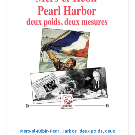
Login Customizer
Newsletter
Nous Contacter
Panier
Politique de confidentialité et cookies
Qui sommes-nous ?
Soutien à Philippe Randa
Suivi de la Commande
Mers-el-Kébir-Pearl Harbor : deux poids, deux