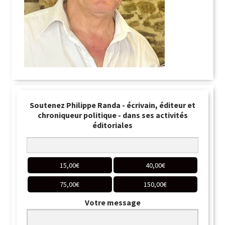
Soutenez Philippe Randa - écrivain, éditeur et
chroniqueur politique - dans ses activités
éditoriales
15,00
€
40,00
€
75,00
€
150,00
€
Votre message