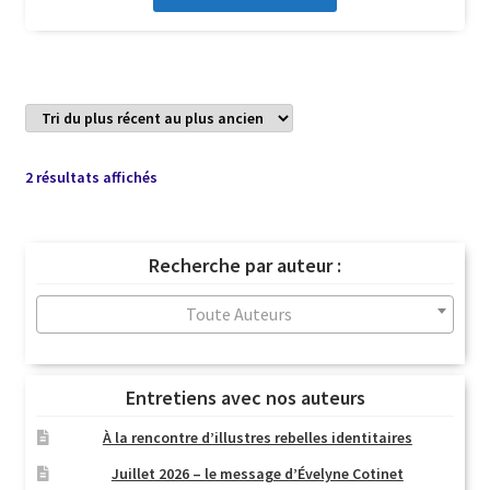
Trié
2 résultats affichés
du
plus
récent
Recherche par auteur :
au
plus
Toute Auteurs
ancien
Entretiens avec nos auteurs
À la rencontre d’illustres rebelles identitaires
Juillet 2026 – le message d’Évelyne Cotinet