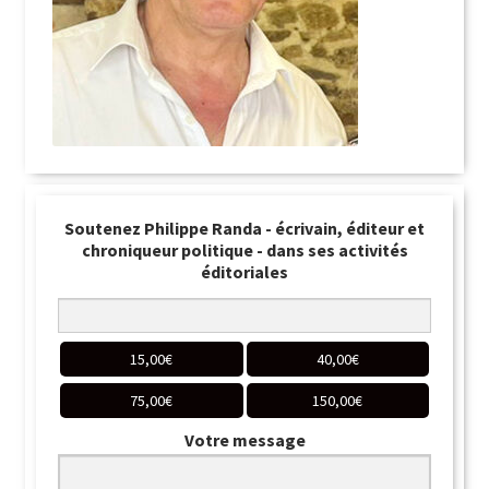
Soutenez Philippe Randa - écrivain, éditeur et
chroniqueur politique - dans ses activités
éditoriales
15,00
€
40,00
€
75,00
€
150,00
€
Votre message