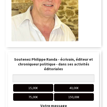
Soutenez Philippe Randa - écrivain, éditeur et
chroniqueur politique - dans ses activités
éditoriales
15,00
€
40,00
€
75,00
€
150,00
€
Votre message