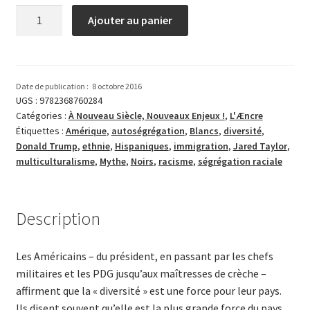
quantité
Ajouter au panier
de
L’Amérique
de
la
Date de publication :
8 octobre 2016
diversité
UGS :
9782368760284
Catégories :
À Nouveau Siècle, Nouveaux Enjeux !
,
L'Æncre
:
Étiquettes :
Amérique
,
autoségrégation
,
Blancs
,
diversité
,
du
Donald Trump
,
ethnie
,
Hispaniques
,
immigration
,
Jared Taylor
,
mythe
multiculturalisme
,
Mythe
,
Noirs
,
racisme
,
ségrégation raciale
à
la
réalité…
Description
Les Américains – du président, en passant par les chefs
militaires et les PDG jusqu’aux maîtresses de crèche –
affirment que la « diversité » est une force pour leur pays.
Ils disent souvent qu’elle est la plus grande force du pays.