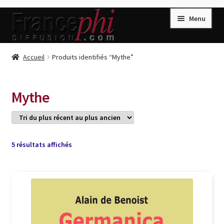
Aller
Aller
Menu
à
au
la
contenu
navigation
Accueil
Accueil
Produits identifiés “Mythe”
Accueil
Caisse
Mythe
Compte
Conditions de Vente
Connection
Trié
5 résultats affichés
du
Enregistrement
plus
récent
Listes d’Envies
au
plus
Livres de Peter Randa
ancien
Livres de Philippe Randa