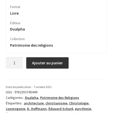
Format
Livre
Éditeur
Dualpha
Collection
Patrimoine des religions
quantité
Ajouter au panier
de
Le
mystère
chrétien
Date de publication :
7 octobre 2021
et
UGS :
9782353745449
Catégories :
Dualpha
,
Patrimoine des Religions
les
Étiquettes :
architecture
,
christianisme
,
Christologie
,
mystères
cosmogonie
,
D. Hoffmann
,
Édouard Schuré
,
eurythmie
,
antiques