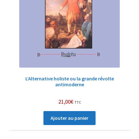
L’Alternative holiste ou la grande révolte
antimoderne
21,00
€
TTC
Ajouter au panier