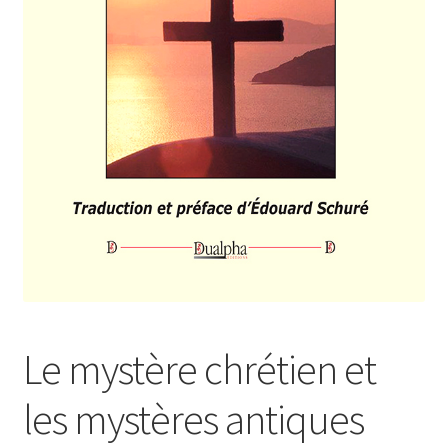
Login Customizer
Newsletter
Nous Contacter
Panier
Politique de confidentialité et cookies
Qui sommes-nous ?
Soutien à Philippe Randa
Suivi de la Commande
Le mystère chrétien et
les mystères antiques