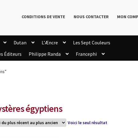
CONDITIONS DE VENTE
NOUS CONTACTER
MON COM
Dutan
L’Æncre
Les Sept Couleurs
es Éditeurs
Philippe Randa
Francephi
onditions de Vente
Connection
Enregistrement
ens”
Livres de Philippe Randa
Login Customizer
Newsletter
onfidentialité et cookies
Qui sommes-nous ?
mmande
stères égyptiens
Voici le seul résultat