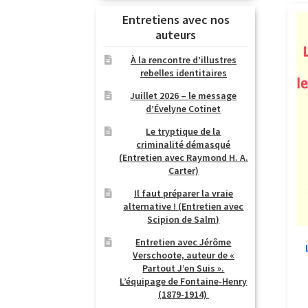
Entretiens avec nos
auteurs
À la rencontre d’illustres
rebelles identitaires
Juillet 2026 – le message
d’Évelyne Cotinet
Le tryptique de la
criminalité démasqué
(Entretien avec Raymond H. A.
Carter)
Il faut préparer la vraie
alternative ! (Entretien avec
Scipion de Salm)
Entretien avec Jérôme
Verschoote, auteur de «
Partout J’en Suis ».
L’équipage de Fontaine-Henry
(1879-1914)