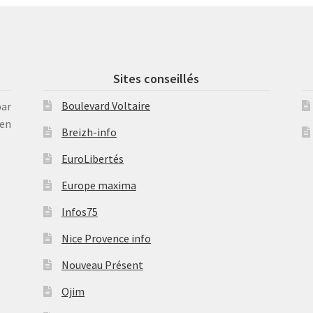
Sites conseillés
Boulevard Voltaire
par
en
Breizh-info
EuroLibertés
Europe maxima
Infos75
Nice Provence info
Nouveau Présent
Ojim