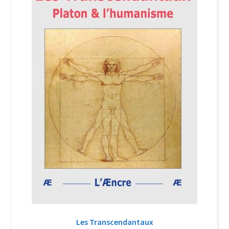
Login Customizer
Newsletter
Nous Contacter
Panier
Politique de confidentialité et cookies
Qui sommes-nous ?
Soutien à Philippe Randa
Suivi de la Commande
Les Transcendantaux