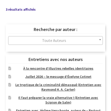
Trié
3 résultats affichés
du
plus
récent
Recherche par auteur :
au
plus
Toute Auteurs
ancien
Entretiens avec nos auteurs
À la rencontre d’illustres rebelles identitaires
Juillet 2026 – le message d’Évelyne Cotinet
Le tryptique de la criminalité démasqué (Entretien avec
Raymond H. A. Carter)
Il faut préparer la vraie alternative ! (Entretien avec
Scipion de Salm)
Entretien avec Jérôme Verschoote, auteur de « Partout