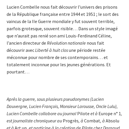
Lucien Combelle nous fait découvrir l’univers des prisons
de la Répu­­blique française entre 1944 et 1951 ; le sort des
vaincus de la IIe Guerre mondiale y fut souvent terrible,
parfois grotesque, souvent risible… Dans un style imagé
que n’aurait pas renié son ami Louis-Ferdinand Céline,
l’ancien directeur de
Révolution nationale
nous fait
découvrir avec
Liberté à huit clos
une période restée
méconnue pour nombre de ses con­temporains… et
totalement inconnue pour les jeunes générations. Et
pourtant…
Après la guerre, sous plusieurs pseudonymes (Lucien
Dauvergne, Lucien François, Monsieur Larousse, Oncle Lulu),
Lucien Combelle collabore au journal
Pilote
et à
Europe n° 1
,
est journaliste chroniqueur au
Progrès
, à
Combat
, à
Absolu
et à
Art up
, et participe à la création de Pilote chez Dargaud.