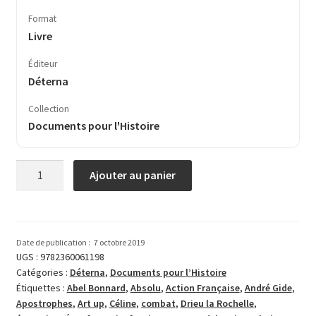
Format
Livre
Éditeur
Déterna
Collection
Documents pour l'Histoire
quantité
Ajouter au panier
de
Liberté
à
huis
Date de publication :
7 octobre 2019
clos
UGS :
9782360061198
Catégories :
Déterna
,
Documents pour l’Histoire
Étiquettes :
Abel Bonnard
,
Absolu
,
Action Française
,
André Gide
,
Apostrophes
,
Art up
,
Céline
,
combat
,
Drieu la Rochelle
,