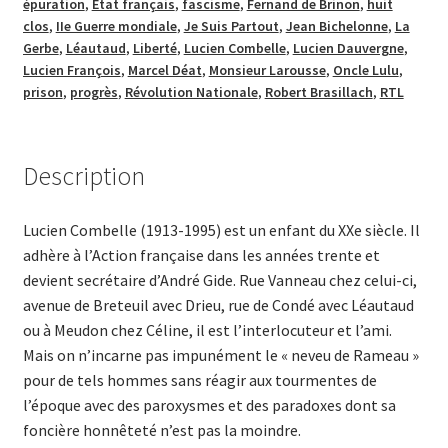
épuration
,
État français
,
fascisme
,
Fernand de Brinon
,
huit
clos
,
IIe Guerre mon­diale
,
Je Suis Partout
,
Jean Bichelonne
,
La
Gerbe
,
Léautaud
,
Liberté
,
Lucien Combelle
,
Lucien Dauvergne
,
Lucien François
,
Marcel Déat
,
Monsieur Larousse
,
Oncle Lulu
,
prison
,
progrès
,
Révolution Nationale
,
Robert Brasillach
,
RTL
Description
Lucien Combelle (1913-1995) est un enfant du XXe siècle. Il
adhère à l’Action française dans les années trente et
devient secrétaire d’André Gide. Rue Vanneau chez celui-ci,
avenue de Breteuil avec Drieu, rue de Condé avec Léautaud
ou à Meudon chez Céline, il est l’interlocuteur et l’ami.
Mais on n’incarne pas impunément le « neveu de Rameau »
pour de tels hommes sans réagir aux tourmentes de
l’époque avec des paro­xysmes et des paradoxes dont sa
foncière honnêteté n’est pas la moindre.