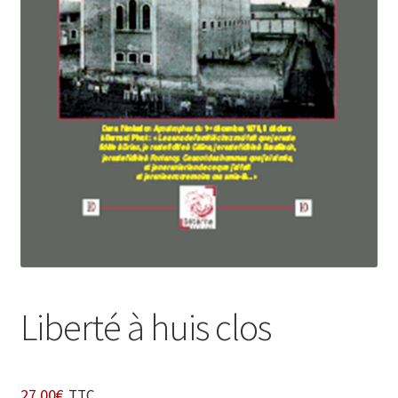
Login Customizer
Newsletter
Nous Contacter
Panier
Politique de confidentialité et cookies
Qui sommes-nous ?
Soutien à Philippe Randa
Suivi de la Commande
Liberté à huis clos
27,00
€
TTC