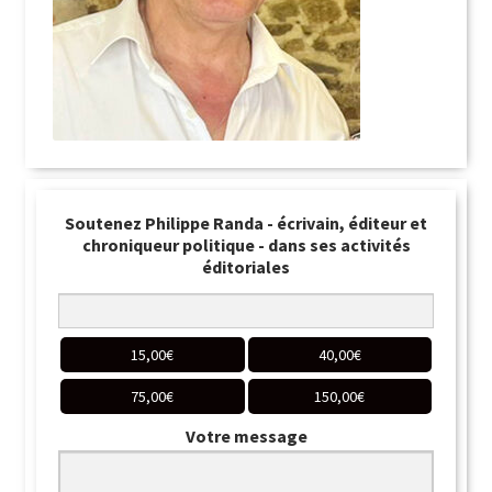
Soutenez Philippe Randa - écrivain, éditeur et
chroniqueur politique - dans ses activités
éditoriales
15,00
€
40,00
€
75,00
€
150,00
€
Votre message