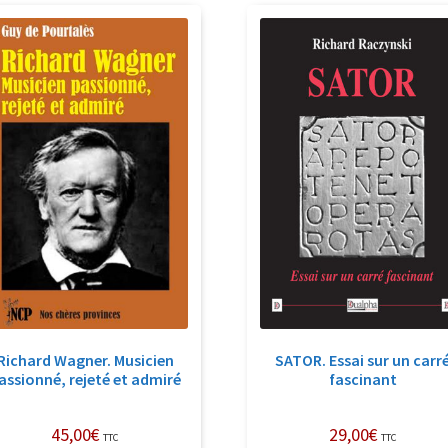
récent
au
plus
ancien
Richard Wagner. Musicien
SATOR. Essai sur un carr
assionné, rejeté et admiré
fascinant
45,00
€
29,00
€
TTC
TTC