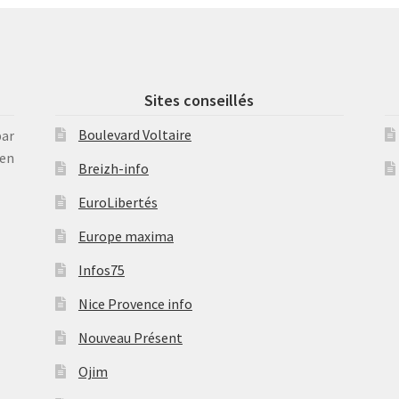
Sites conseillés
Boulevard Voltaire
par
en
Breizh-info
EuroLibertés
Europe maxima
Infos75
Nice Provence info
Nouveau Présent
Ojim