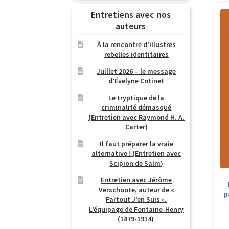
Entretiens avec nos
auteurs
À la rencontre d’illustres
rebelles identitaires
Juillet 2026 – le message
d’Évelyne Cotinet
Le tryptique de la
criminalité démasqué
(Entretien avec Raymond H. A.
Carter)
Il faut préparer la vraie
alternative ! (Entretien avec
Scipion de Salm)
Entretien avec Jérôme
Verschoote, auteur de «
p
Partout J’en Suis ».
L’équipage de Fontaine-Henry
(1879-1914)