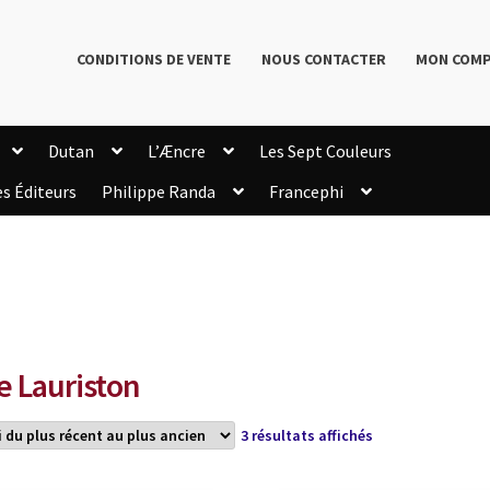
CONDITIONS DE VENTE
NOUS CONTACTER
MON COM
Dutan
L’Æncre
Les Sept Couleurs
es Éditeurs
Philippe Randa
Francephi
onditions de Vente
Connection
Enregistrement
Livres de Philippe Randa
Login Customizer
Newsletter
onfidentialité et cookies
Qui sommes-nous ?
mmande
e Lauriston
Trié
3 résultats affichés
du
plus