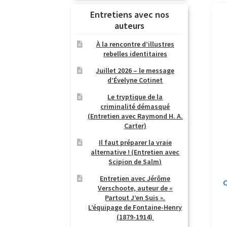
Entretiens avec nos
auteurs
À la rencontre d’illustres
rebelles identitaires
Juillet 2026 – le message
d’Évelyne Cotinet
Le tryptique de la
criminalité démasqué
(Entretien avec Raymond H. A.
Carter)
Il faut préparer la vraie
alternative ! (Entretien avec
Scipion de Salm)
Entretien avec Jérôme
C
Verschoote, auteur de «
Partout J’en Suis ».
L’équipage de Fontaine-Henry
(1879-1914)