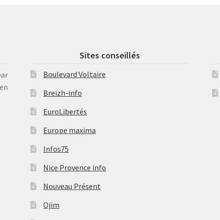
Sites conseillés
Boulevard Voltaire
par
en
Breizh-info
EuroLibertés
Europe maxima
Infos75
Nice Provence info
Nouveau Présent
Ojim