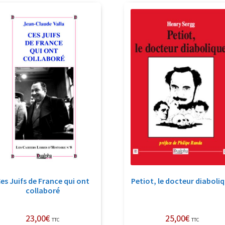
récent
au
plus
ancien
es Juifs de France qui ont
Petiot, le docteur diaboli
collaboré
23,00
€
25,00
€
TTC
TTC