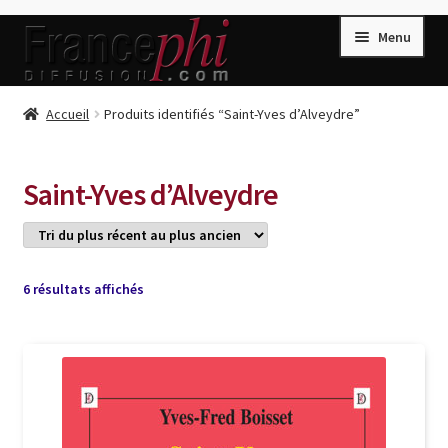
Aller
Aller
Menu
à
au
la
contenu
navigation
Accueil
Accueil
Produits identifiés “Saint-Yves d’Alveydre”
Accueil
Caisse
Saint-Yves d’Alveydre
Compte
Conditions de Vente
Connection
Trié
6 résultats affichés
du
Enregistrement
plus
récent
Listes d’Envies
au
plus
Livres de Peter Randa
ancien
Livres de Philippe Randa