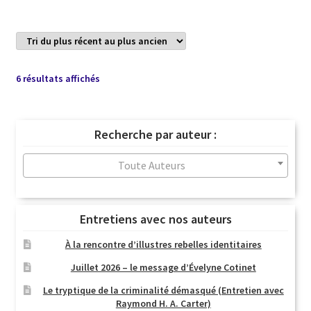
Trié
6 résultats affichés
du
plus
récent
Recherche par auteur :
au
plus
Toute Auteurs
ancien
Entretiens avec nos auteurs
À la rencontre d’illustres rebelles identitaires
Juillet 2026 – le message d’Évelyne Cotinet
Le tryptique de la criminalité démasqué (Entretien avec
Raymond H. A. Carter)