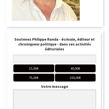
Soutenez Philippe Randa - écrivain, éditeur et
chroniqueur politique - dans ses activités
éditoriales
15,00
€
40,00
€
75,00
€
150,00
€
Votre message