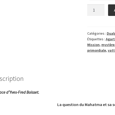
quantité
de
Mission
de
l’Inde
Catégories :
Dual
Étiquettes :
Agart
en
Mission
,
mystère
Europe
primordiale
,
vat
scription
ace d’Yves-Fred Boisset.
La question du Mahatma et sa s