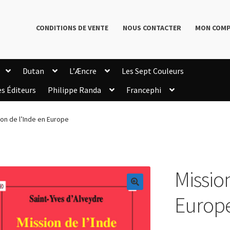
CONDITIONS DE VENTE
NOUS CONTACTER
MON COM
Dutan
L’Æncre
Les Sept Couleurs
es Éditeurs
Philippe Randa
Francephi
onditions de Vente
Connection
Enregistrement
ion de l’Inde en Europe
Livres de Philippe Randa
Login Customizer
Newsletter
onfidentialité et cookies
Qui sommes-nous ?
mmande
Missio
🔍
Europ