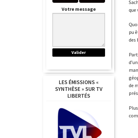
Sach
Votre message
que 
Quoi
pu ê
des 
Part
d’un
ma­n
géog
LES ÉMISSIONS «
de m
SYNTHÈSE » SUR TV
prés
LIBERTÉS
Plus
comm