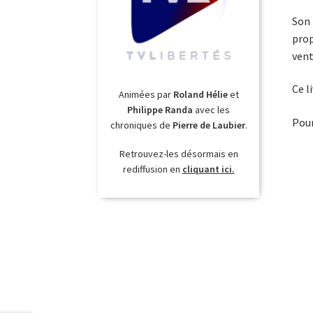
Son 
prop
vent
Ce l
Animées par
Roland Hélie
et
Philippe Randa
avec les
Pour
chroniques de
Pierre de Laubier
.
Retrouvez-les désormais en
rediffusion en
cliquant ici.