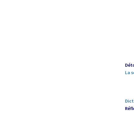
Dét
La
s
Dict
Réfl