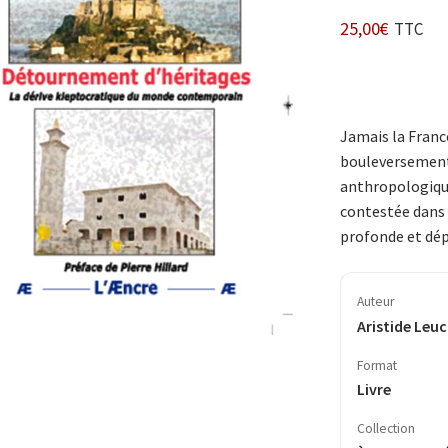
25,00
€
TTC
Jamais la France
bou­­le­ver­se­m
anthropologiques
contestée dans 
profonde et dép
Auteur
Aristide Leu
Format
Livre
Collection