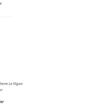
ie
ierre Le Vigan
er
Fer