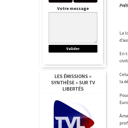
Préf
Votre message
La l
d’au
En t
civi
Celu
LES ÉMISSIONS «
la d
SYNTHÈSE » SUR TV
LIBERTÉS
Pour
Euro
Âme 
prof