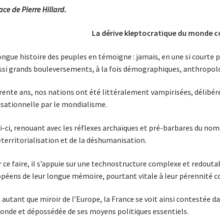
ace de Pierre Hillard.
La dérive kleptocratique du monde 
ongue histoire des peuples en témoigne : jamais, en une si courte 
ssi grands bou­­le­ver­se­ments, à la fois démographiques, anthropol
rente ans, nos nations ont été littéralement vampirisées, délibér
lisationnelle par le mondialisme.
i-ci, renouant avec les réflexes archaï­ques et pré-barbares du no
éterritorialisation et de la déshumanisation.
 ce faire, il s’appuie sur une technostructure complexe et redoutab
péens de leur longue mémoire, pourtant vitale à leur pérennité co
autant que miroir de l’Europe, la France se voit ainsi contestée d
onde et dépossédée de ses moyens politiques essentiels.