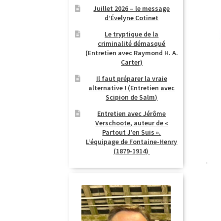
Juillet 2026 – le message
d’Évelyne Cotinet
Le tryptique de la
criminalité démasqué
(Entretien avec Raymond H. A.
Carter)
Il faut préparer la vraie
alternative ! (Entretien avec
Scipion de Salm)
Entretien avec Jérôme
Verschoote, auteur de «
Partout J’en Suis ».
L’équipage de Fontaine-Henry
(1879-1914)