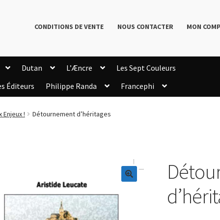
CONDITIONS DE VENTE
NOUS CONTACTER
MON COM
Dutan
L’Æncre
Les Sept Couleurs
es Éditeurs
Philippe Randa
Francephi
onditions de Vente
Connection
Enregistrement
 Enjeux !
Détournement d’héritages
Livres de Philippe Randa
Login Customizer
Newsletter
onfidentialité et cookies
Qui sommes-nous ?
mmande
Détou
🔍
d’héri