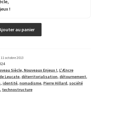
ècle,
eux !
Ajouter au panier
11 octobre 2013
024
veau Siècle, Nouveaux Enjeux !
,
L'Æncre
ide Leucate
,
déterritorialisation
,
détournement
,
s
,
identité
,
nomadisme
,
Pierre Hillard
,
société
,
technostructure