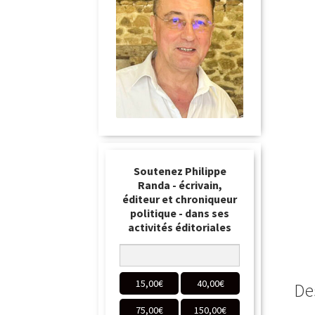
Soutenez Philippe
Randa - écrivain,
éditeur et chroniqueur
politique - dans ses
activités éditoriales
15,00
€
40,00
€
De
75,00
€
150,00
€