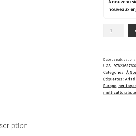
À nouveau si
nouveaux enj
quantité
de
Détournement
d’héritages
Date de publication :
UGS :
9782368760
Catégories :
À Nou
Étiquettes :
Arist
Europe
,
héritage
multiculturaliste
scription