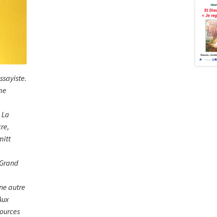
ssayiste.
me
 La
re,
mitt
 Grand
ne autre
Aux
sources