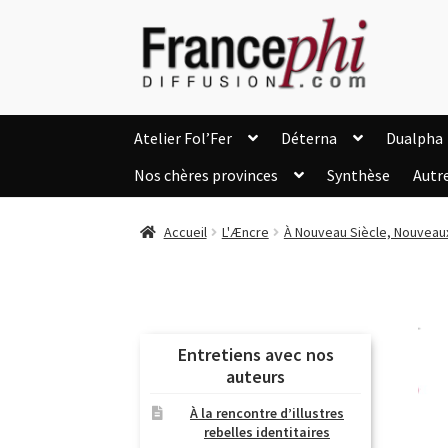
Aller
Aller
à
au
la
contenu
navigation
Atelier Fol’Fer
Déterna
Dualpha
Nos chères provinces
Synthèse
Autr
Accueil
Accueil
Caisse
Compte
C
Accueil
L'Æncre
À Nouveau Siècle, Nouveaux
Listes d’Envies
Livres de Peter Randa
Nous Contacter
Panier
Politique de c
Soutien à Philippe Randa
Suivi de la Co
Entretiens avec nos
auteurs
À la rencontre d’illustres
rebelles identitaires