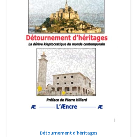
Login Customizer
Newsletter
Nous Contacter
Panier
Politique de confidentialité et cookies
Qui sommes-nous ?
Soutien à Philippe Randa
Suivi de la Commande
Détournement d’héritages