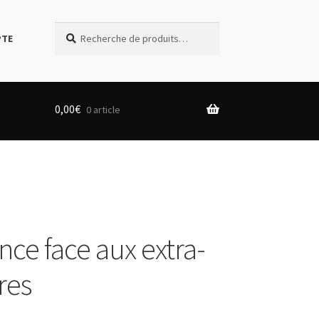
Recherche
Recherche
PTE
pour :
0,00
€
0 article
nce face aux extra-
res