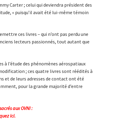
my Carter ; celui qui deviendra président des
itude, « puisqu’il avait été lui-même témoin
emettre ces livres – qui n’ont pas perdu une
d’anciens lecteurs passionnés, tout autant que
es à l’étude des phénomènes aérospatiaux
modification ; ces quatre livres sont réédités à
ns et de leurs adresses de contact ont été
demment, pour la grande majorité d’entre
acrés aux OVNI :
iquez ici
.