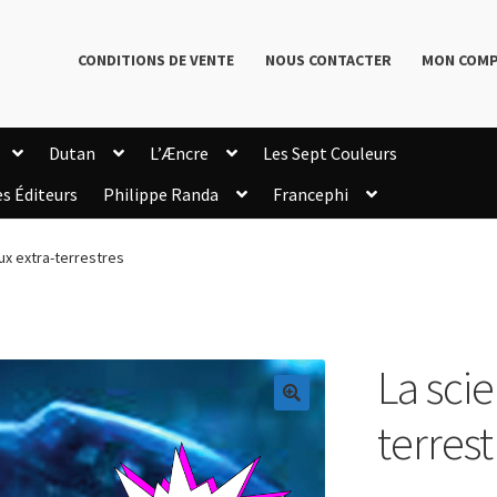
CONDITIONS DE VENTE
NOUS CONTACTER
MON COM
Dutan
L’Æncre
Les Sept Couleurs
es Éditeurs
Philippe Randa
Francephi
onditions de Vente
Connection
Enregistrement
ux extra-terrestres
Livres de Philippe Randa
Login Customizer
Newsletter
onfidentialité et cookies
Qui sommes-nous ?
mmande
La scie
🔍
terrest