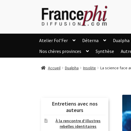
Aller
Aller
à
au
la
contenu
navigation
Atelier Fol’Fer
Déterna
Dualpha
Nos chères provinces
Synthèse
Autr
Accueil
Accueil
Caisse
Compte
C
Accueil
Dualpha
Insolite
La science face a
Listes d’Envies
Livres de Peter Randa
Nous Contacter
Panier
Politique de c
Soutien à Philippe Randa
Suivi de la Co
Entretiens avec nos
auteurs
À la rencontre d’illustres
rebelles identitaires