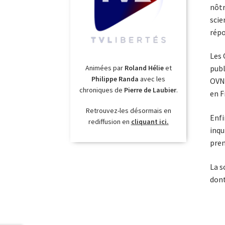
nôtr
scie
répo
Les 
Animées par
Roland Hélie
et
publ
Philippe Randa
avec les
OVNI
chroniques de
Pierre de Laubier
.
en F
Retrouvez-les désormais en
Enfi
rediffusion en
cliquant ici.
inqu
pren
La s
dont