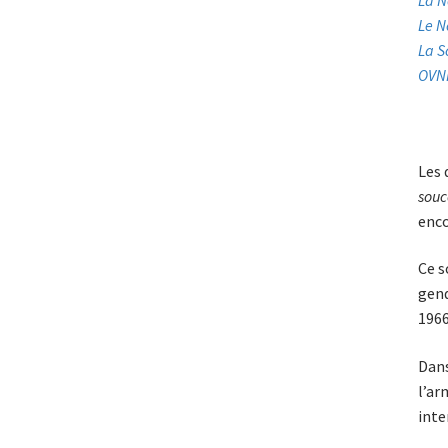
La N
Le N
La S
OVNI
Les 
souc
enco
Ce s
gend
1966
Dans
l’ar
int