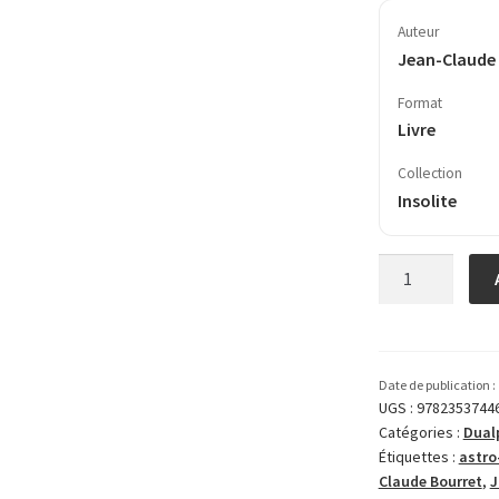
Auteur
Jean-Claude
Format
Livre
Collection
Insolite
quantité
de
La
science
face
Date de publication :
aux
UGS :
9782353744
Catégories :
Dual
extra-
Étiquettes :
astro
terrestres
Claude Bourret
,
J