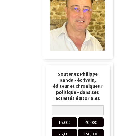
Soutenez Philippe
Randa - écrivain,
éditeur et chroniqueur
politique - dans ses
activités éditoriales
15,00
€
40,00
€
75,00
€
150,00
€