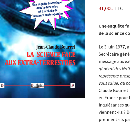
31,00
€
TTC
Une enquête fan
de la science 
Le 3 juin 1977, 
Secrétaire génér
message aux ext
général des Nati
représente presq
vous salue, au 
Claude Bourret f
en France pour 
inquiétantes que
viennent-ils ? D
prennent-ils pa