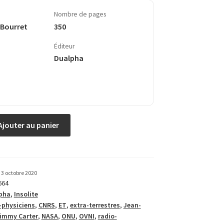
Nombre de pages
 Bourret
350
Éditeur
Dualpha
Ajouter au panier
3 octobre 2020
664
pha
,
Insolite
-physiciens
,
CNRS
,
ET
,
extra-terrestres
,
Jean-
immy Carter
,
NASA
,
ONU
,
OVNI
,
radio­-