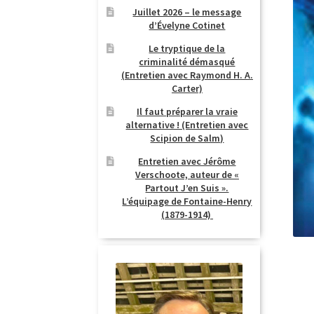
Juillet 2026 – le message
d’Évelyne Cotinet
Le tryptique de la
criminalité démasqué
(Entretien avec Raymond H. A.
Carter)
Il faut préparer la vraie
alternative ! (Entretien avec
Scipion de Salm)
Entretien avec Jérôme
Verschoote, auteur de «
Partout J’en Suis ».
L’équipage de Fontaine-Henry
(1879-1914)