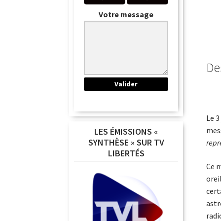
Votre message
De
Le 3
mess
LES ÉMISSIONS «
SYNTHÈSE » SUR TV
repr
LIBERTÉS
Ce m
orei
cert
astr
radi