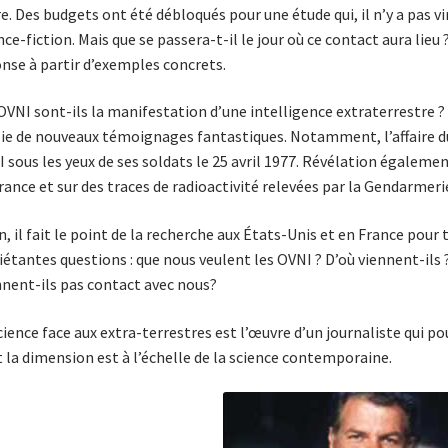
e. Des budgets ont été débloqués pour une étude qui, il n’y a pas v
nce-fiction. Mais que se passera-t-il le jour où ce contact aura li
nse à partir d’exemples concrets.
OVNI sont-ils la manifestation d’une intelligence extra­terrestre 
ie de nouveaux témoignages fantastiques. Notamment, l’affaire du
 sous les yeux de ses sol­dats le 25 avril 1977. Révélation égaleme
rance et sur des traces de radio­activité relevées par la Gendarmerie
n, il fait le point de la recherche aux États-­Unis et en France pour
iétantes questions : que nous veulent les OVNI ? D’où viennent-ils 
nent-ils pas contact avec nous?
cience face aux extra-terrestres est l’œuvre d’un journaliste qui p
 la dimension est à l’échelle de la science contemporaine.