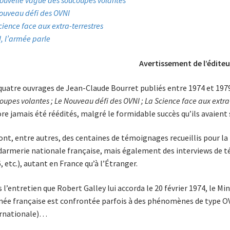
ouvelle vague des soucoupes volantes
ouveau défi des OVNI
cience face aux extra-terrestres
, l’armée parle
Avertissement de l’éditeu
quatre ouvrages de Jean-Claude Bourret publiés entre 1974 et 197
oupes volantes ; Le Nouveau défi des OVNI ; La Science face aux extra-
re jamais été réédités, malgré le formidable succès qu’ils avaient 
ont, entre autres, des centaines de témoignages recueillis pour la 
armerie nationale française, mais également des interviews de t
, etc.), autant en France qu’à l’Étranger.
 l’entretien que Robert Galley lui accorda le 20 février 1974, le Mi
mée française est confrontée parfois à des phénomènes de type OVNI
ernationale)…