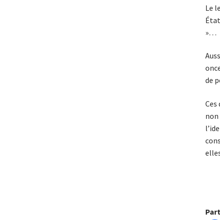
Le l
État
»…
Auss
once
de p
Ces 
non 
l’id
cons
elles
Par