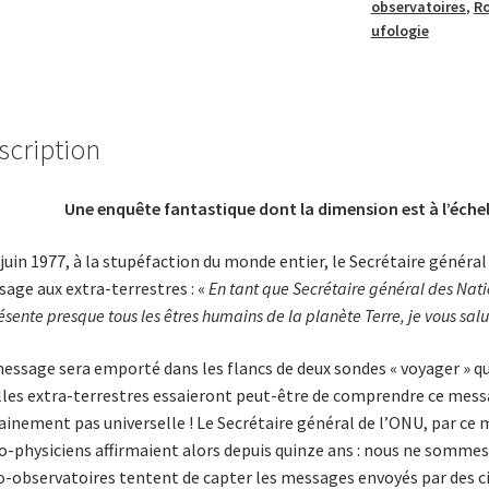
observatoires
,
Ro
ufologie
scription
Une enquête fantastique dont la dimension est à l’éche
 juin 1977, à la stupéfaction du monde entier, le Secrétaire général 
age aux extra-terrestres : «
En tant que Secrétaire général des Natio
ésente presque tous les êtres humains de la planète Terre, je vous s
essage sera emporté dans les flancs de deux sondes « voyager » que
lles extra-terrestres essaieront peut-être de comprendre ce mess
ainement pas universelle ! Le Secrétaire général de l’ONU, par ce 
o-physiciens affirmaient alors depuis quinze ans : nous ne sommes p
o­-observatoires tentent de capter les messages envoyés par des civ