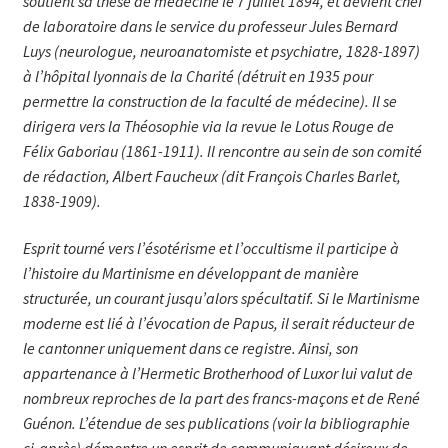
soutient sa thèse de médecine le 7 juillet 1894, et devient chef
de laboratoire dans le service du professeur Jules Bernard
Luys (neurologue, neuroanatomiste et psychiatre, 1828-1897)
à l’hôpital lyonnais de la Charité (détruit en 1935 pour
permettre la construction de la faculté de médecine). Il se
dirigera vers la Théosophie via la revue le Lotus Rouge de
Félix Gaboriau (1861-1911). Il rencontre au sein de son comité
de rédaction, Albert Fau­cheux (dit François Charles Barlet,
1838-1909).
Esprit tourné vers l’ésotérisme et l’occultisme il participe à
l’histoire du Martinisme en développant de manière
structurée, un courant jusqu’alors spécultatif. Si le Martinisme
moderne est lié à l’évocation de Papus, il serait réducteur de
le cantonner uniquement dans ce registre. Ainsi, son
appartenance à l’Hermetic Brotherhood of Luxor lui valut de
nombreux reproches de la part des francs-maçons et de René
Guénon. L’éten­due de ses publications (voir la bibliographie