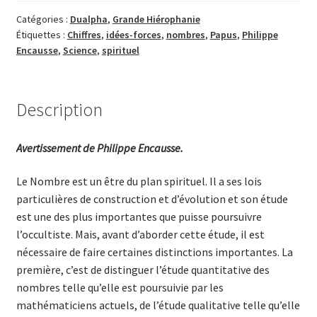
science
des
Catégories :
Dualpha
,
Grande Hiérophanie
Étiquettes :
Chiffres
,
idées-forces
,
nombres
,
Papus
,
Philippe
nombres
Encausse
,
Science
,
spirituel
Description
Avertissement de Philippe Encausse.
Le Nombre est un être du plan spirituel. Il a ses lois
particulières de construction et d’évolution et son étude
est une des plus importantes que puisse poursuivre
l’occultiste. Mais, avant d’aborder cette étude, il est
nécessaire de faire certaines distinctions importantes. La
première, c’est de distinguer l’étude quantitative des
nombres telle qu’elle est poursuivie par les
mathématiciens actuels, de l’étude qualitative telle qu’elle