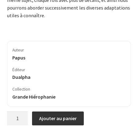
pourrons aborder successivement les diverses adaptations
utiles à connaître.
Auteur
Papus
Éditeur
Dualpha
Collection
Grande Hiérophanie
quantité
Ajouter au panier
de
La