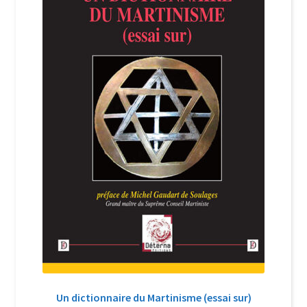
Login Customizer
Newsletter
Nous Contacter
Panier
Politique de confidentialité et cookies
Qui sommes-nous ?
Soutien à Philippe Randa
Suivi de la Commande
Un dictionnaire du Martinisme (essai sur)