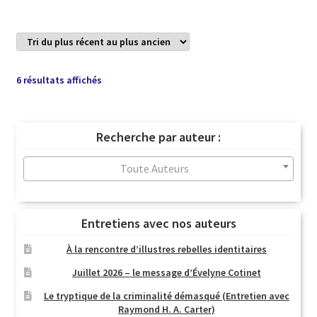
Trié
6 résultats affichés
du
plus
récent
Recherche par auteur :
au
plus
Toute Auteurs
ancien
Entretiens avec nos auteurs
À la rencontre d’illustres rebelles identitaires
Juillet 2026 – le message d’Évelyne Cotinet
Le tryptique de la criminalité démasqué (Entretien avec
Raymond H. A. Carter)