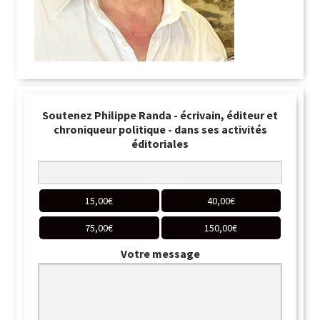
Soutenez Philippe Randa - écrivain, éditeur et
chroniqueur politique - dans ses activités
éditoriales
15,00
€
40,00
€
75,00
€
150,00
€
Votre message