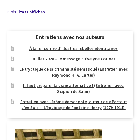
Trié
3 résultats affichés
du
plus
récent
Entretiens avec nos auteurs
au
plus
À la rencontre d’illustres rebelles identitaires
ancien
Juillet 2026 – le message d’Évelyne Cotinet
Le tryptique de la criminalité démasqué (Entretien avec
Raymond H. A. Carter)
Il faut préparer la vraie alternative ! (Entretien avec
Scipion de Salm)
Entretien avec Jérôme Verschoote, auteur de « Partout
J’en Suis ». L’équipage de Fontaine-Henry (1879-1914)