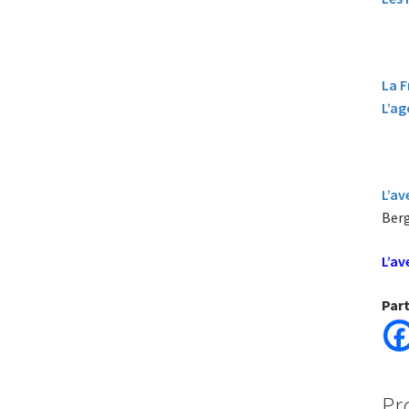
La F
L’ag
L’av
Ber
L’av
Par
Pr