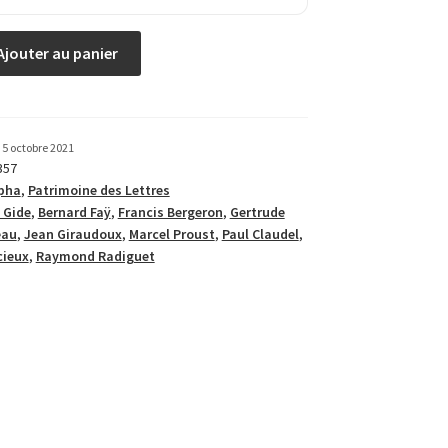
Ajouter au panier
5 octobre 2021
357
pha
,
Patrimoine des Lettres
 Gide
,
Bernard Faÿ
,
Francis Bergeron
,
Gertrude
eau
,
Jean Giraudoux
,
Marcel Proust
,
Paul Claudel
,
cieux
,
Raymond Radiguet