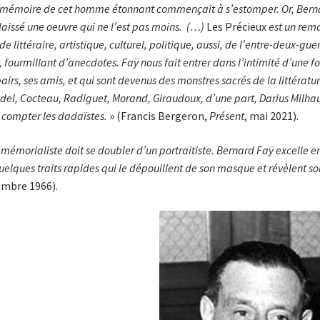
mémoire de cet homme étonnant commençait à s’estomper. Or, Bernard
 laissé une oeuvre qui ne l’est pas moins. (…)
Les Précieux
est un rema
e littéraire, artistique, culturel, politique, aussi, de l’entre-deux-gu
t, fourmillant d’anecdotes. Faÿ nous fait entrer dans l’intimité d’une 
pairs, ses amis, et qui sont devenus des monstres sacrés de la littérat
del, Cocteau, Radiguet, Morand, Giraudoux, d’une part, Darius Milhaud
 compter les dadaïstes.
» (Francis Bergeron,
Présent
, mai 2021).
mémorialiste doit se doubler d’un portraitiste. Bernard Faÿ excelle en 
uelques traits rapides qui le dépouillent de son masque et révèlent s
mbre 1966).