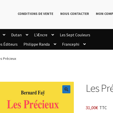
CONDITIONS DE VENTE
NOUS CONTACTER
MON COM
Dutan
L’Æncre
Les Sept Couleurs
es Éditeurs
Philippe Randa
Francephi
onditions de Vente
Connection
Enregistrement
es Précieux
Livres de Philippe Randa
Login Customizer
Newsletter
onfidentialité et cookies
Qui sommes-nous ?
mmande
Les Pr
🔍
31,00
€
TTC