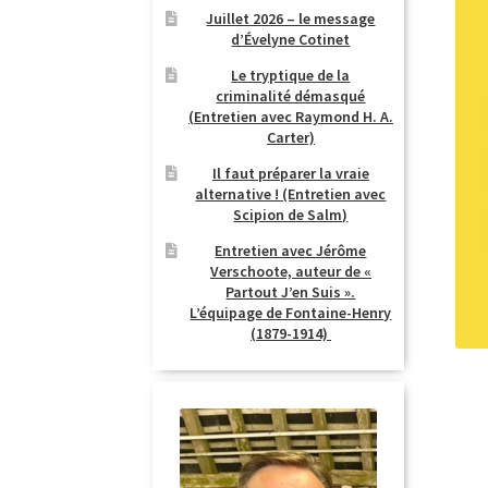
Juillet 2026 – le message
d’Évelyne Cotinet
Le tryptique de la
criminalité démasqué
(Entretien avec Raymond H. A.
Carter)
Il faut préparer la vraie
alternative ! (Entretien avec
Scipion de Salm)
Entretien avec Jérôme
Verschoote, auteur de «
Partout J’en Suis ».
L’équipage de Fontaine-Henry
(1879-1914)