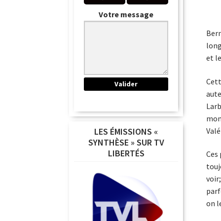
Votre message
Bern
lon
et l
Cett
aute
Larb
mond
Valé
LES ÉMISSIONS «
SYNTHÈSE » SUR TV
LIBERTÉS
Ces 
touj
voir
parf
on l