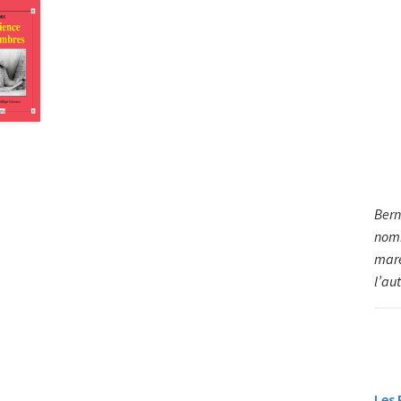
Bern
nomm
maré
l’au
Les 