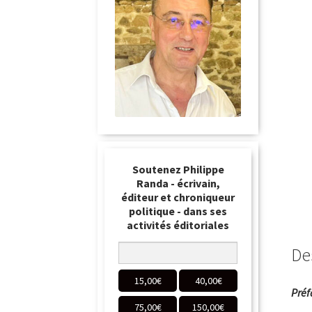
Soutenez Philippe
Randa - écrivain,
éditeur et chroniqueur
politique - dans ses
activités éditoriales
De
15,00
€
40,00
€
Préf
75,00
€
150,00
€