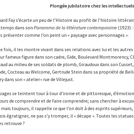
Plongée jubilatoire chez les intellectue
ard Faÿ s’écarte un peu de l’Histoire au profit de l’histoire littérair
gtemps dans son
Panorama de la littérature contemporaine
(1923) :
es présenter comme l’on peint un « paysage avec personnages ».
e fois, il les montre vivant dans ses relations avec lui et les autre
ur fameux figure dans son cadre, Gide, Bou­levard Montmorency, 
aud au milieu de ses soldats de plomb, Girau­doux dans son Cusset
e, Cocteau au Welcome, Gertrude Stein dans sa propriété de Bell
ry dans son « atelier» rue de Villejust.
pages se teintent tour à tour d’ironie et de pittoresque, d’émotion, 
ours de comprendre et de faire comprendre; sans chercher à excuser, 
; mais toujours, il rappelle ce que l’on doit à des esprits supérieurs
ois égratigner, ne pas s’y tromper, il « décape ». Toutes les statues
es retrouve ?