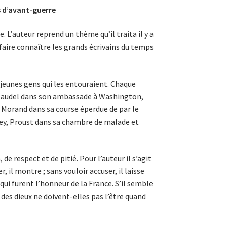
ls d’avant-guerre
e. L’auteur reprend un thème qu’il traita il y a
 faire connaître les grands écrivains du temps
s jeunes gens qui les entouraient. Chaque
Claudel dans son ambassade à Was­hington,
, Morand dans sa course éperdue de par le
ey, Proust dans sa chambre de malade et
de respect et de pitié. Pour l’auteur il s’agit
il montre ; sans vouloir accuser, il laisse
, qui furent l’honneur de la France. S’il semble
 des dieux ne doivent-elles pas l’être quand