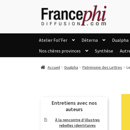
Aller
Aller
à
au
la
contenu
navigation
Atelier Fol’Fer
Déterna
Dualpha
Nos chères provinces
Synthèse
Autr
Accueil
Accueil
Caisse
Compte
C
Accueil
Dualpha
Patrimoine des Lettres
L
Listes d’Envies
Livres de Peter Randa
Nous Contacter
Panier
Politique de c
Soutien à Philippe Randa
Suivi de la Co
Entretiens avec nos
auteurs
À la rencontre d’illustres
rebelles identitaires