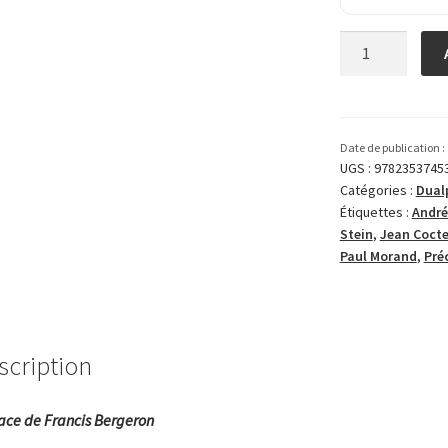
quantité
de
Les
Précieux
Date de publication :
UGS :
9782353745
Catégories :
Dual
Étiquettes :
André
Stein
,
Jean Coct
Paul Morand
,
Pré
scription
ace de Francis Bergeron