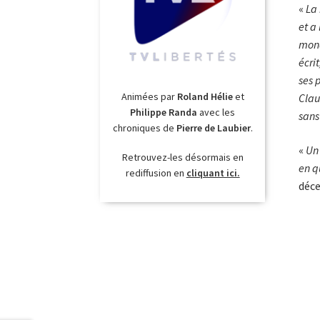
«
La 
et a
mond
écri
ses 
Animées par
Roland Hélie
et
Clau
Philippe Randa
avec les
sans
chroniques de
Pierre de Laubier
.
«
Un 
Retrouvez-les désormais en
en q
rediffusion en
cliquant ici.
déce