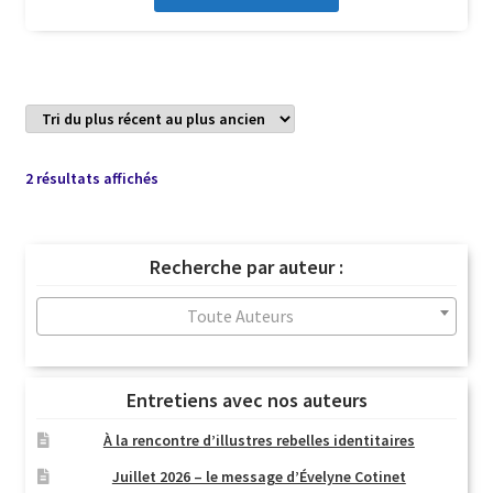
Trié
2 résultats affichés
du
plus
récent
Recherche par auteur :
au
plus
Toute Auteurs
ancien
Entretiens avec nos auteurs
À la rencontre d’illustres rebelles identitaires
Juillet 2026 – le message d’Évelyne Cotinet