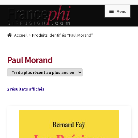
Aller
Aller
Menu
à
au
la
contenu
navigation
Accueil
Accueil
Produits identifiés “Paul Morand”
Accueil
Caisse
Paul Morand
Compte
Conditions de Vente
Connection
Trié
2 résultats affichés
du
Enregistrement
plus
récent
Listes d’Envies
au
plus
Livres de Peter Randa
ancien
Livres de Philippe Randa