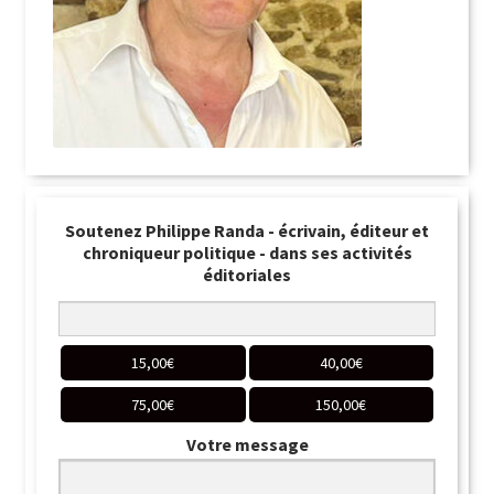
Soutenez Philippe Randa - écrivain, éditeur et
chroniqueur politique - dans ses activités
éditoriales
15,00
€
40,00
€
75,00
€
150,00
€
Votre message