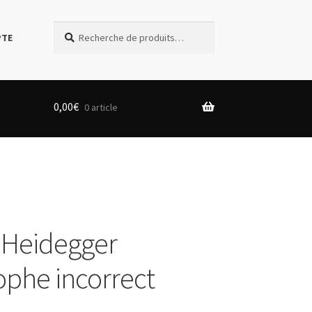
Recherche
Recherche
PTE
pour :
0,00
€
0 article
 Heidegger
ophe incorrect