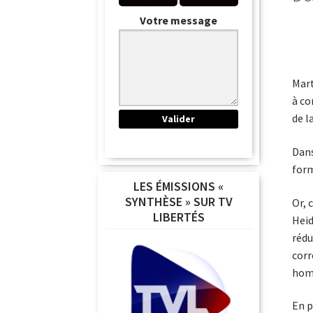
Votre message
Mart
à co
de l
Dans
form
LES ÉMISSIONS «
SYNTHÈSE » SUR TV
Or, 
LIBERTÉS
Heid
rédu
corr
homm
En p