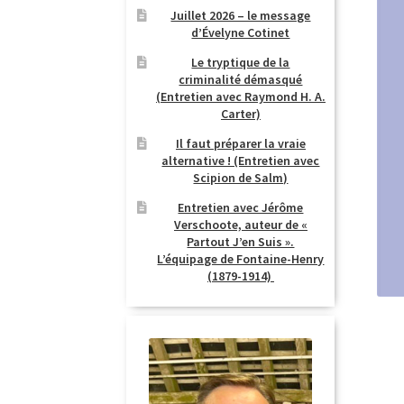
Juillet 2026 – le message
d’Évelyne Cotinet
Le tryptique de la
criminalité démasqué
(Entretien avec Raymond H. A.
Carter)
Il faut préparer la vraie
alternative ! (Entretien avec
Scipion de Salm)
Entretien avec Jérôme
Verschoote, auteur de «
Partout J’en Suis ».
L’équipage de Fontaine-Henry
(1879-1914)