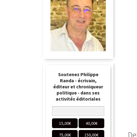
Soutenez Philippe
Randa - écrivain,
éditeur et chroniqueur
politique - dans ses
activités éditoriales
15,00
€
40,00
€
De
75,00
€
150,00
€