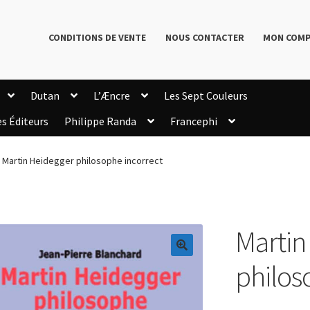
CONDITIONS DE VENTE
NOUS CONTACTER
MON COM
Dutan
L’Æncre
Les Sept Couleurs
es Éditeurs
Philippe Randa
Francephi
onditions de Vente
Connection
Enregistrement
Martin Heidegger philosophe incorrect
Livres de Philippe Randa
Login Customizer
Newsletter
onfidentialité et cookies
Qui sommes-nous ?
mmande
Martin
🔍
philos