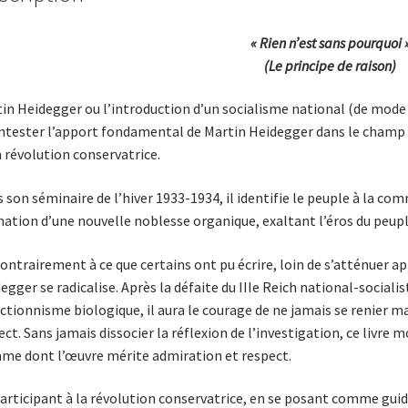
« Rien n’est sans pourquoi 
(Le principe de raison)
in Heidegger ou l’introduction d’un socialisme national (de mode 
ntester l’apport fondamental de Martin Heidegger dans le champ de
a révolution conservatrice.
 son séminaire de l’hiver 1933-1934, il identifie le peuple à la co
ation d’une nouvelle noblesse organique, exaltant l’éros du peuple
contrairement à ce que certains ont pu écrire, loin de s’atténuer a
egger se radicalise. Après la défaite du IIIe Reich national-socialist
ctionnisme biologique, il aura le courage de ne jamais se renier m
ect. Sans jamais dissocier la réflexion de l’investigation, ce livre
e dont l’œuvre mérite admiration et respect.
articipant à la révolution conservatrice, en se posant comme guide sp