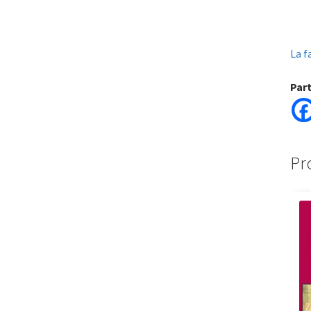
La f
Par
Pr