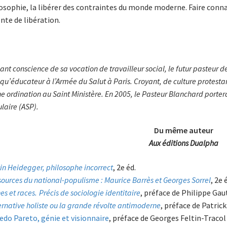
osophie, la libérer des contraintes du monde moderne. Faire conn
nte de libération.
ant conscience de sa vocation de travailleur social, le futur pasteur 
 qu’éducateur à l’Armée du Salut à Paris. Croyant, de culture protestan
ne ordination au Saint Ministère. En 2005, le Pasteur Blanchard portera
laire (ASP).
Du même auteur
Aux éditions Dualpha
in Heidegger, philosophe incorrect
, 2e éd.
sources du national-populisme : Maurice Barrès et Georges Sorrel
, 2e 
es et races. Précis de sociologie identitaire
, préface de Philippe Gaut
ternative holiste ou la grande révolte antimoderne
, préface de Patri
redo Pareto, génie et visionnaire
, préface de Georges Feltin-Tracol