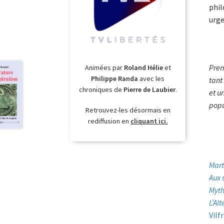
phil
urge
Pren
Animées par
Roland Hélie
et
Philippe Randa
avec les
tant
chroniques de
Pierre de Laubier
.
et u
popu
Retrouvez-les désormais en
rediffusion en
cliquant ici.
Mart
Aux 
Myth
L’Al
Vilf