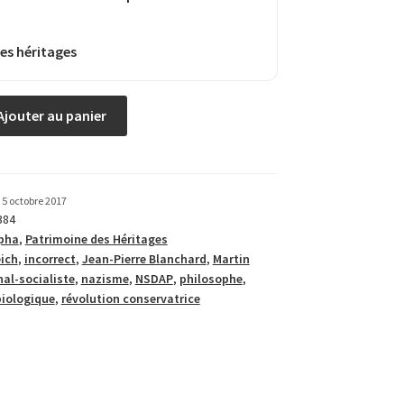
es héritages
Ajouter au panier
5 octobre 2017
384
pha
,
Patrimoine des Héritages
eich
,
incorrect
,
Jean-Pierre Blanchard
,
Martin
al-socialiste
,
nazisme
,
NSDAP
,
philosophe
,
iologique
,
révolution conservatrice