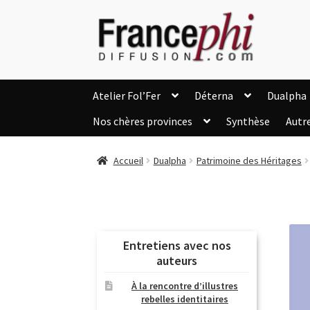
Aller
Aller
à
au
la
contenu
navigation
Atelier Fol’Fer
Déterna
Dualpha
Nos chères provinces
Synthèse
Autr
Accueil
Accueil
Caisse
Compte
C
Accueil
Dualpha
Patrimoine des Héritages
Listes d’Envies
Livres de Peter Randa
Nous Contacter
Panier
Politique de c
Soutien à Philippe Randa
Suivi de la Co
Entretiens avec nos
auteurs
À la rencontre d’illustres
rebelles identitaires