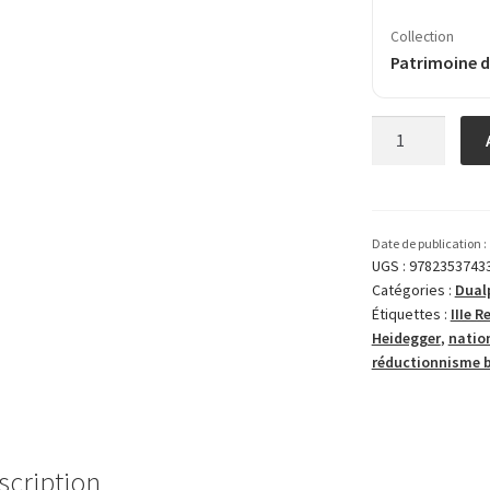
Collection
Patrimoine d
quantité
de
Martin
Heidegger
philosophe
Date de publication :
incorrect
UGS :
9782353743
Catégories :
Dual
Étiquettes :
IIIe R
Heidegger
,
nation
réductionnisme b
scription