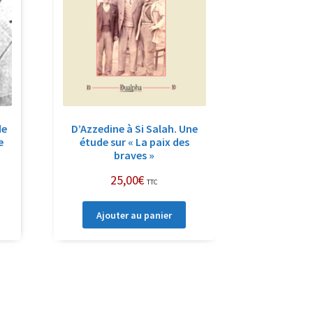
de
D’Azzedine à Si Salah. Une
e
étude sur « La paix des
braves »
25,00
€
TTC
Ajouter au panier