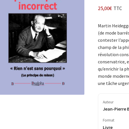
25,00
€
TTC
Martin Heidegge
(de mode barrés
contester l’app
champ de la phil
révolution conse
conservatrice, e
qu’enrichir la p
monde moderne.
une tâche urgen
Auteur
Jean-Pierre 
Format
Livre