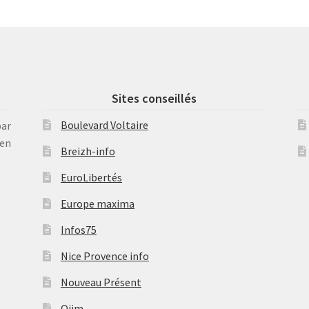
Sites conseillés
Boulevard Voltaire
par
en
Breizh-info
EuroLibertés
Europe maxima
Infos75
Nice Provence info
Nouveau Présent
Ojim