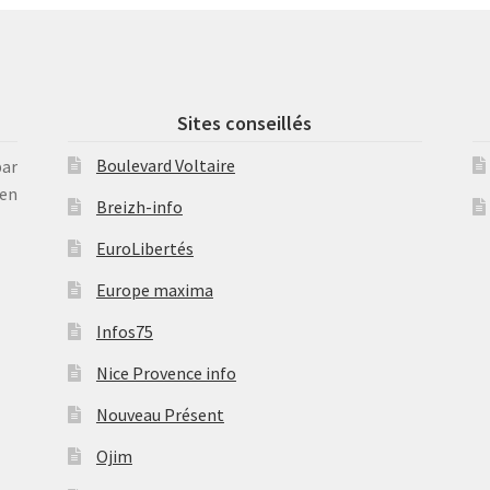
Sites conseillés
Boulevard Voltaire
par
en
Breizh-info
EuroLibertés
Europe maxima
Infos75
Nice Provence info
Nouveau Présent
Ojim