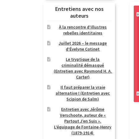
Entretiens avec nos
auteurs
À la rencontre d’illustres
rebelles identitaires
Juillet 2026 – le message
d’Évelyne Cotinet
Le tryptique de la
criminalité démasqué
(Entretien avec Raymond H. A.
Carter)
Il faut préparer la vraie
alternative ! (Entretien avec
Scipion de Salm)
Entretien avec Jérôme
Verschoote, auteur de «
Partout J’en Suis ».
L’équipage de Fontaine-Henry
(1879-1914)