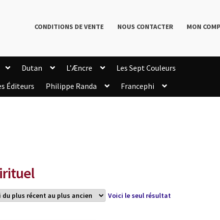
CONDITIONS DE VENTE
NOUS CONTACTER
MON COM
Dutan
L’Æncre
Les Sept Couleurs
es Éditeurs
Philippe Randa
Francephi
onditions de Vente
Connection
Enregistrement
Livres de Philippe Randa
Login Customizer
Newsletter
onfidentialité et cookies
Qui sommes-nous ?
mmande
irituel
Voici le seul résultat