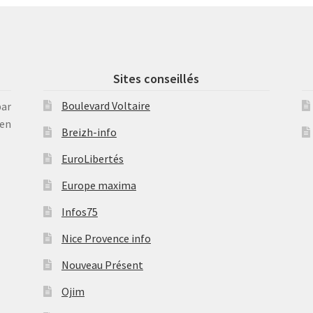
Sites conseillés
Boulevard Voltaire
par
en
Breizh-info
EuroLibertés
Europe maxima
Infos75
Nice Provence info
Nouveau Présent
Ojim