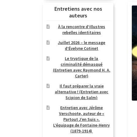
Entretiens avec nos
auteurs
À la rencontre d’illustres
rebelles identitaires
Juillet 2026 – le message
d’Évelyne Cotinet
Le tryptique de la
criminalité démasqué
(Entretien avec Raymond H. A.
Carter)
Il faut préparer la vraie
alternative ! (Entretien avec
Scipion de Salm)
Entretien avec Jérôme
Verschoote, auteur de «
Partout J’en Suis ».
L’équipage de Fontaine-Henry
(1879-1914)