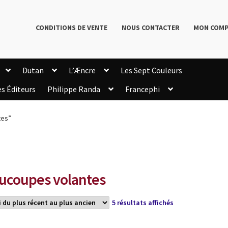
CONDITIONS DE VENTE
NOUS CONTACTER
MON COM
Dutan
L’Æncre
Les Sept Couleurs
es Éditeurs
Philippe Randa
Francephi
onditions de Vente
Connection
Enregistrement
tes”
Livres de Philippe Randa
Login Customizer
Newsletter
onfidentialité et cookies
Qui sommes-nous ?
mmande
ucoupes volantes
Trié
5 résultats affichés
du
plus