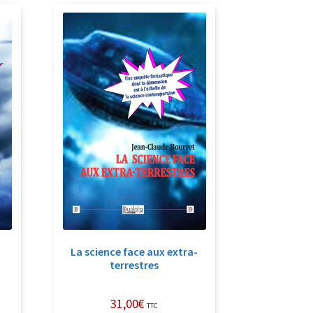
La science face aux extra-
terrestres
31,00
€
TTC