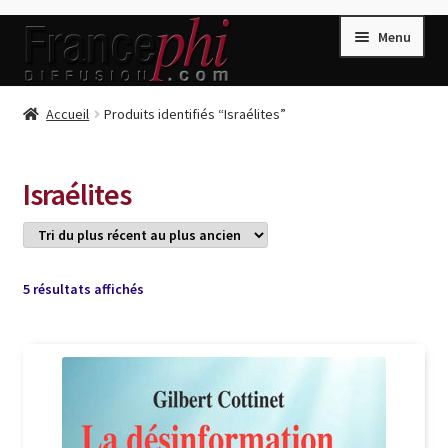
Aller
Aller
Menu
à
au
la
contenu
navigation
Accueil
Accueil
Produits identifiés “Israélites”
Accueil
Caisse
Israélites
Compte
Conditions de Vente
Connection
Trié
5 résultats affichés
du
Enregistrement
plus
récent
Listes d’Envies
au
plus
Livres de Peter Randa
ancien
Livres de Philippe Randa