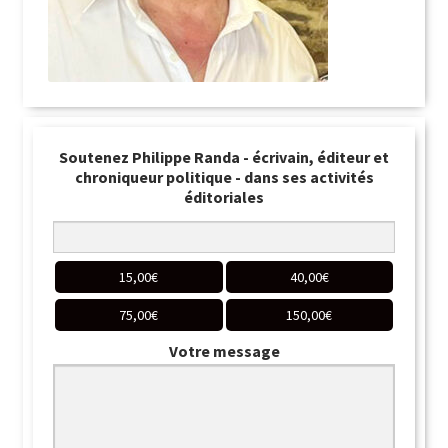
Soutenez Philippe Randa - écrivain, éditeur et
chroniqueur politique - dans ses activités
éditoriales
15,00
€
40,00
€
75,00
€
150,00
€
Votre message