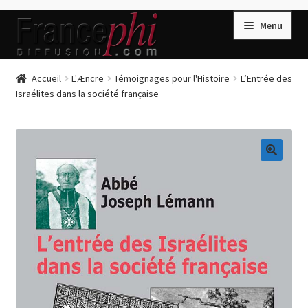
Aller
Aller
Menu
à
au
la
contenu
navigation
Accueil
Accueil
L'Æncre
Témoignages pour l'Histoire
L’Entrée des
Israélites dans la société française
Accueil
Caisse
Compte
🔍
Conditions de Vente
Connection
Enregistrement
Listes d’Envies
Livres de Peter Randa
Livres de Philippe Randa