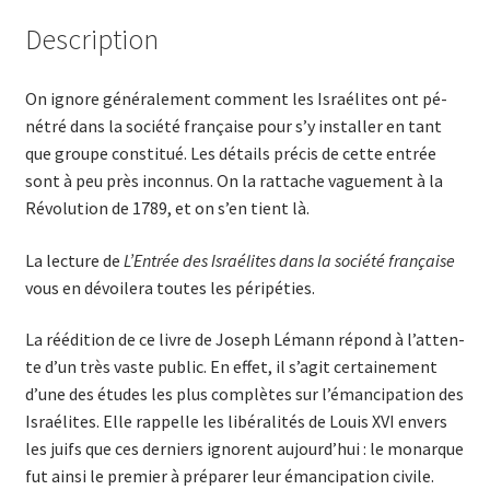
Description
On ignore généralement comment les Israélites ont pé­
nétré dans la société française pour s’y ins­tal­ler en tant
que grou­pe constitué. Les détails précis de cette en­trée
sont à peu près inconnus. On la rattache vague­ment à la
Révolu­tion de 1789, et on s’en tient là.
La lecture de
L’Entrée des Israélites dans la société française
vous en dévoilera toutes les péripéties.
La réédition de ce livre de Joseph Lémann ré­pon­d à l’at­ten­
te d’un très vaste public. En effet, il s’agit certaine­ment
d’une des études les plus complètes sur l’éman­cipa­tion des
Israélites. Elle rappelle les libéralités de Louis XVI envers
les juifs que ces derniers ignorent au­jour­­d’hui : le monar­que
fut ainsi le premier à préparer leur émancipation civile.