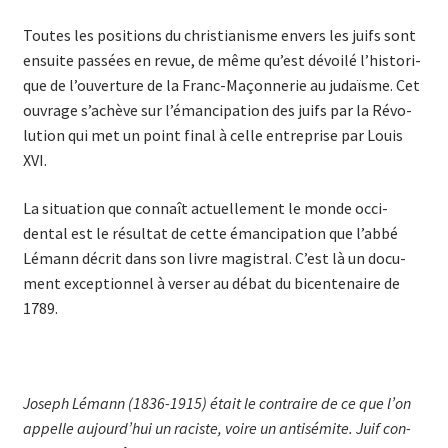
Toutes les positions du chris­tia­nisme envers les juifs sont
ensuite passées en revue, de même qu’est dévoilé l’his­­to­ri­
que de l’ou­verture de la Franc-Ma­çon­nerie au judaïsme. Cet
ouvrage s’achève sur l’éman­ci­pa­tion des juifs par la Ré­vo­
lution qui met un point final à celle entreprise par Louis
XVI.
La situation que connaît actuellement le monde occi­
dental est le résultat de cette émancipation que l’abbé
Lémann dé­crit dans son livre magistral. C’est là un docu­
ment excep­tion­nel à verser au débat du bicen­te­naire de
1789.
Joseph Lémann (1836-1915) était le contraire de ce que l’on
ap­pelle aujourd’hui un raciste, voire un anti­­sémite. Juif con­