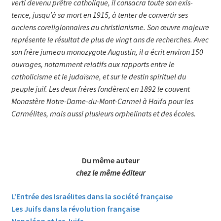
ver­ti devenu prêtre catholique, il con­­sacra toute son exis­
tence, jus­­qu’à sa mort en 1915, à tenter de convertir ses
anciens co­re­li­gion­naires au chris­tianisme. Son œuvre majeure
repré­sente le résul­tat de plus de vingt ans de recherches. Avec
son frère jumeau monozygote Augustin, il a écrit environ 150
ouvrages, notamment relatifs aux rapports entre le
catholicisme et le judaïsme, et sur le destin spirituel du
peuple juif. Les deux frères fondèrent en 1892 le couvent
Monastère Notre-Dame-du-Mont-Carmel à Haïfa pour les
Carmélites, mais aussi plusieurs orphelinats et des écoles.
Du même auteur
chez le même éditeur
L’Entrée des Israélites dans la société française
Les Juifs dans la révolution française
Napoléon et les Juifs