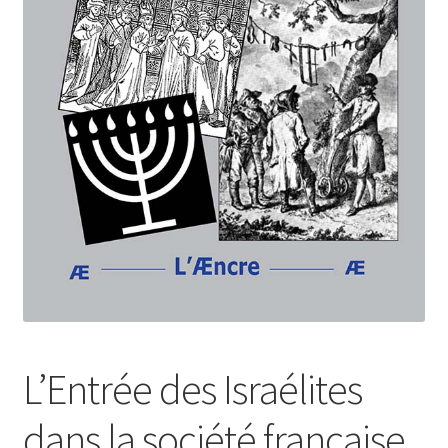
Login Customizer
Newsletter
Nous Contacter
Panier
Politique de confidentialité et cookies
Qui sommes-nous ?
Soutien à Philippe Randa
Suivi de la Commande
L’Entrée des Israélites
dans la société française