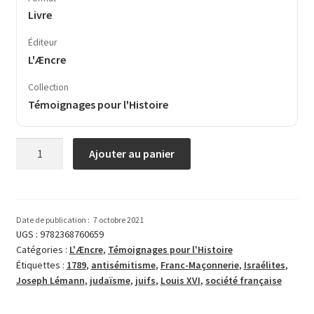
Livre
Éditeur
L'Æncre
Collection
Témoignages pour l'Histoire
quantité
Ajouter au panier
de
L’Entrée
des
Israélites
Date de publication :
7 octobre 2021
dans
UGS :
9782368760659
Catégories :
L'Æncre
,
Témoignages pour l'Histoire
la
Étiquettes :
1789
,
antisémitisme
,
Franc-Ma­çon­nerie
,
Israélites
,
société
Joseph Lémann
,
judaïsme
,
juifs
,
Louis XVI
,
société française
française