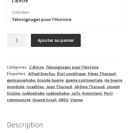
L'Æncre
Collection
Témoignages pour l'Histoire
quantité
Ajouter au panier
de
Quand
Israël…
Catégories :
L'Æncre
,
Témoignages pour l'Histoire
Étiquettes :
Alfred Dreyfus
,
État soviétique
,
frères Tharaud
,
germanophobe
,
Grande Guerre
,
guerre continentale
,
Ire Guerre
mondiale
,
Israélites
,
Jean Tharaud
,
Jérôme Tharaud
,
Joseph
Staline
,
judéophobe
,
judéophobie
,
juifs
,
Komintern
,
Parti
communiste
,
Quand Israël
,
URSS
,
Vienne
Description