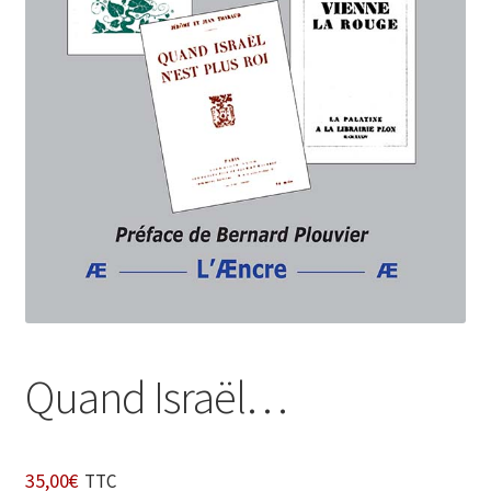
Login Customizer
Newsletter
Nous Contacter
Panier
Politique de confidentialité et cookies
Qui sommes-nous ?
Soutien à Philippe Randa
Suivi de la Commande
Quand Israël…
35,00
€
TTC