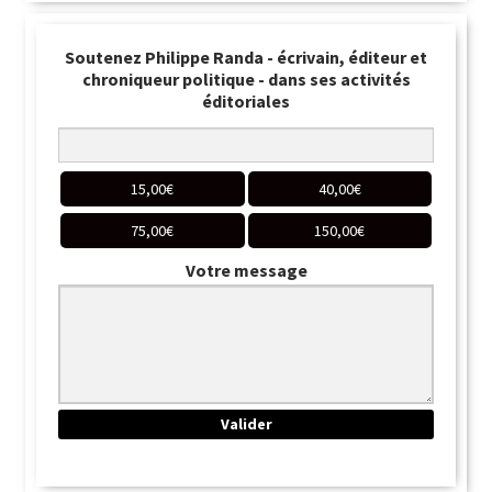
Soutenez Philippe Randa - écrivain, éditeur et
chroniqueur politique - dans ses activités
éditoriales
15,00
€
40,00
€
75,00
€
150,00
€
Votre message