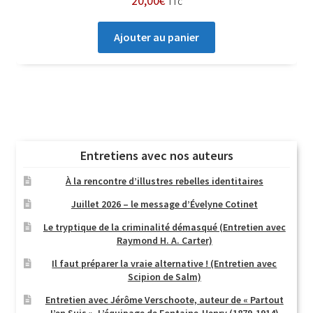
20,00
€
TTC
Ajouter au panier
Entretiens avec nos auteurs
À la rencontre d’illustres rebelles identitaires
Juillet 2026 – le message d’Évelyne Cotinet
Le tryptique de la criminalité démasqué (Entretien avec
Raymond H. A. Carter)
Il faut préparer la vraie alternative ! (Entretien avec
Scipion de Salm)
Entretien avec Jérôme Verschoote, auteur de « Partout
J’en Suis ». L’équipage de Fontaine-Henry (1879-1914)