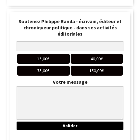
Soutenez Philippe Randa - écrivain, éditeur et
chroniqueur politique - dans ses activités
éditoriales
15,00
€
40,00
€
75,00
€
150,00
€
Votre message