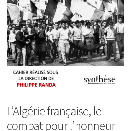
Login Customizer
Newsletter
Nous Contacter
Panier
Politique de confidentialité et cookies
Qui sommes-nous ?
Soutien à Philippe Randa
Suivi de la Commande
L’Algérie française, le
combat pour l’honneur