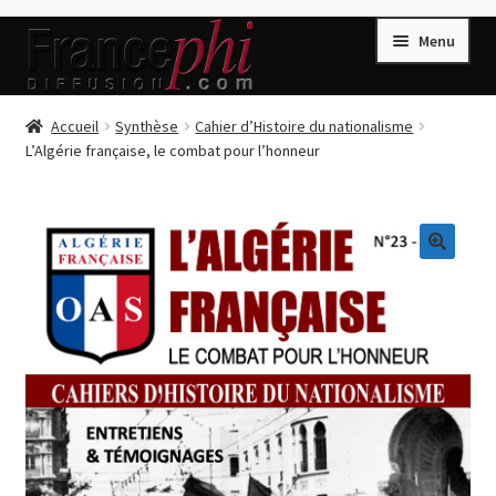
Aller
Aller
Menu
à
au
la
contenu
navigation
Accueil
Accueil
Synthèse
Cahier d’Histoire du nationalisme
L’Algérie française, le combat pour l’honneur
Accueil
Caisse
Compte
🔍
Conditions de Vente
Connection
Enregistrement
Listes d’Envies
Livres de Peter Randa
Livres de Philippe Randa