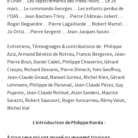
d’Oran… Les rapatriements des Pieds-noirs… Le 19
mars… Le commando Georges… Les enfants perdus de
l’OAS… Jean Bastien-Thiry… Pierre Château-Jobert…
Roger Degueldre… Pierre Lagaillarde… Robert Martel…
Jo Ortiz… Pierre Sergent… Jean-Jacques Susini…
Entretiens, Témoignages & contributions de : Philippe
Aziz, Armand Bénésis de Rotrou, Francis Bergeron, Jean-
Pierre Brun, Daniel Cadet, Philippe Chiaverini, Gérard
Crespo, Richard Dessens, Pierre Dimech, Yves Geoffroy,
Jean-Claude Giraud, Manuel Gomez, Michel Klen, Gérard
Lehmann, Philippe de Parseval, Jean-Claude Pérez, Guy
Pujante, Jean-Claude Rolinat, Alain Sanders, Maurice
Sarazin, Robert Saucourt, Roger Soncarrieu, Rémy Valat,
Michel Vial
L’introduction de Philippe Randa :
À tous ceux qui ont œuvré
ou œuvrent toujours