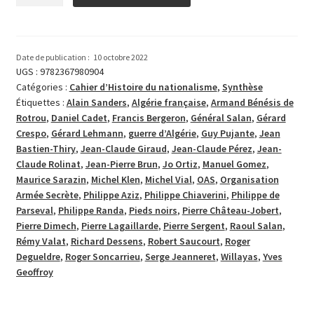
de
L’Algérie
française,
le
Date de publication :
10 octobre 2022
combat
UGS :
9782367980904
Catégories :
Cahier d’Histoire du nationalisme
,
Synthèse
pour
Étiquettes :
Alain Sanders
,
Algérie française
,
Armand Bénésis de
l’honneur
Rotrou
,
Daniel Cadet
,
Francis Bergeron
,
Général Salan
,
Gérard
Crespo
,
Gérard Lehmann
,
guerre d’Algérie
,
Guy Pujante
,
Jean
Bastien-Thiry
,
Jean-Claude Giraud
,
Jean-Claude Pérez
,
Jean-
Claude Rolinat
,
Jean-Pierre Brun
,
Jo Ortiz
,
Manuel Gomez
,
Maurice Sarazin
,
Michel Klen
,
Michel Vial
,
OAS
,
Organisation
Armée Secrète
,
Philippe Aziz
,
Philippe Chiaverini
,
Philippe de
Parseval
,
Philippe Randa
,
Pieds noirs
,
Pierre Château-Jobert
,
Pierre Dimech
,
Pierre Lagaillarde
,
Pierre Sergent
,
Raoul Salan
,
Rémy Valat
,
Richard Dessens
,
Robert Saucourt
,
Roger
Degueldre
,
Roger Soncarrieu
,
Serge Jeanneret
,
Willayas
,
Yves
Geoffroy