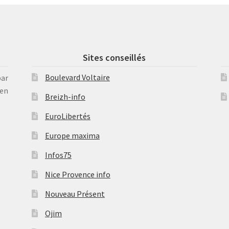
Sites conseillés
Boulevard Voltaire
par
en
Breizh-info
EuroLibertés
Europe maxima
Infos75
Nice Provence info
Nouveau Présent
Ojim