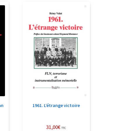
an
1961. L’étrange victoire
31,00
€
TTC