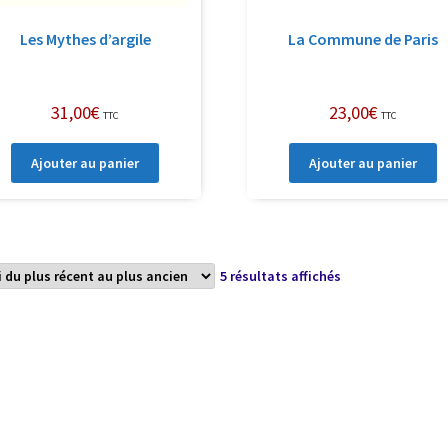
Les Mythes d’argile
La Commune de Paris
31,00
€
23,00
€
TTC
TTC
Ajouter au panier
Ajouter au panier
Trié
5 résultats affichés
du
plus
récent
au
plus
ancien