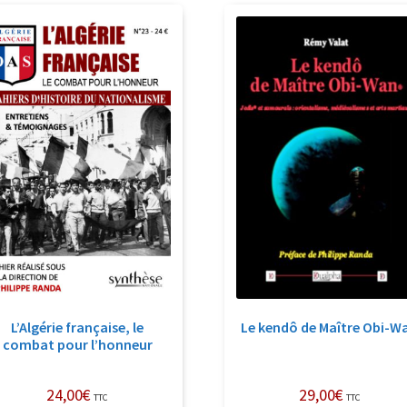
récent
au
plus
ancien
L’Algérie française, le
Le kendô de Maître Obi-W
combat pour l’honneur
24,00
€
29,00
€
TTC
TTC