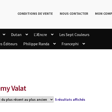
CONDITIONS DE VENTE
NOUS CONTACTER
MON COM
Dutan
L’Æncre
Les Sept Couleurs
es Éditeurs
Philippe Randa
Francephi
onditions de Vente
Connection
Enregistrement
Livres de Philippe Randa
Login Customizer
Newsletter
onfidentialité et cookies
Qui sommes-nous ?
mmande
my Valat
Trié
5 résultats affichés
du
plus