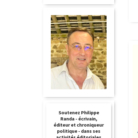
Soutenez Philippe
Randa - écrivain,
éditeur et chroniqueur
politique - dans ses
activités éditoriales