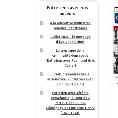
Entretiens avec nos
auteurs
À la rencontre d’illustres
rebelles identitaires
Juillet 2026 – le message
d’Évelyne Cotinet
Le tryptique de la
criminalité démasqué
(Entretien avec Raymond H. A.
Carter)
Il faut préparer la vraie
alternative ! (Entretien avec
Scipion de Salm)
Entretien avec Jérôme
Verschoote, auteur de «
Partout J’en Suis ».
L’équipage de Fontaine-Henry
(1879-1914)