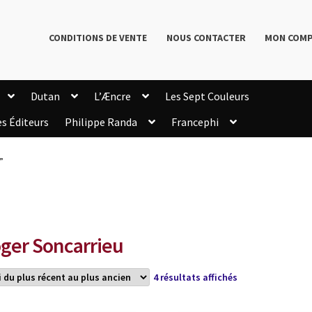
CONDITIONS DE VENTE
NOUS CONTACTER
MON COM
Dutan
L’Æncre
Les Sept Couleurs
es Éditeurs
Philippe Randa
Francephi
onditions de Vente
Connection
Enregistrement
”
Livres de Philippe Randa
Login Customizer
Newsletter
onfidentialité et cookies
Qui sommes-nous ?
mmande
ger Soncarrieu
Trié
4 résultats affichés
du
plus