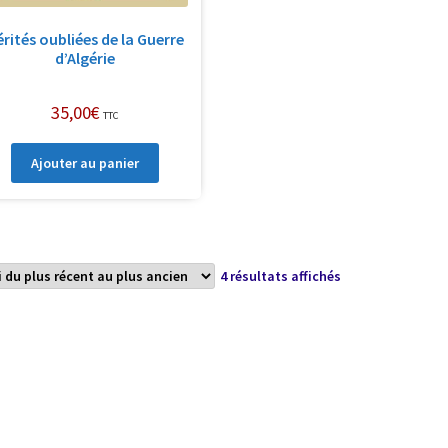
érités oubliées de la Guerre
d’Algérie
35,00
€
TTC
Ajouter au panier
Trié
4 résultats affichés
du
plus
récent
au
plus
ancien