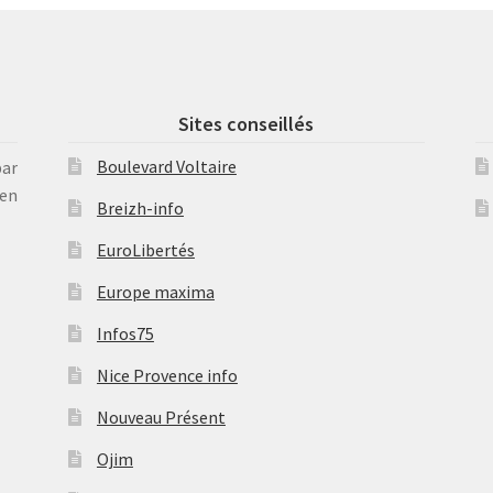
Sites conseillés
Boulevard Voltaire
par
en
Breizh-info
EuroLibertés
Europe maxima
Infos75
Nice Provence info
Nouveau Présent
Ojim