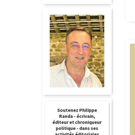
Soutenez Philippe
Randa - écrivain,
éditeur et chroniqueur
politique - dans ses
activités éditoriales