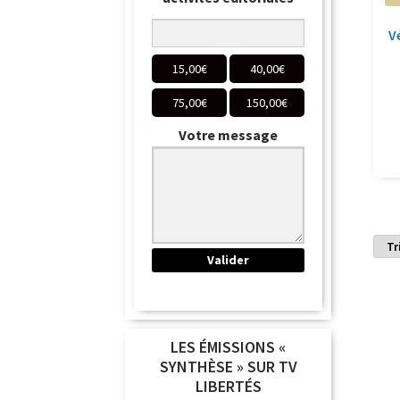
V
15,00
€
40,00
€
75,00
€
150,00
€
Votre message
LES ÉMISSIONS «
SYNTHÈSE » SUR TV
LIBERTÉS