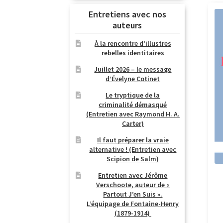
Entretiens avec nos
auteurs
À la rencontre d’illustres
rebelles identitaires
Juillet 2026 – le message
d’Évelyne Cotinet
Le tryptique de la
criminalité démasqué
(Entretien avec Raymond H. A.
Carter)
Il faut préparer la vraie
alternative ! (Entretien avec
Scipion de Salm)
Entretien avec Jérôme
Verschoote, auteur de «
Partout J’en Suis ».
L’équipage de Fontaine-Henry
(1879-1914)