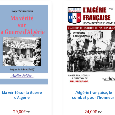
récent
au
plus
ancien
Ma vérité sur la Guerre
L’Algérie française, le
d’Algérie
combat pour l’honneur
29,00
€
24,00
€
TTC
TTC