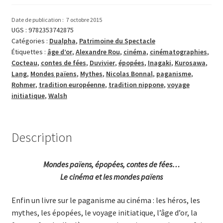
paganisme
au
Date de publication :
7 octobre 2015
cinéma
UGS :
9782353742875
Catégories :
Dualpha
,
Patrimoine du Spectacle
Étiquettes :
âge d’or
,
Alexandre Rou
,
cinéma
,
cinématographies
,
Cocteau
,
contes de fées
,
Duvivier
,
épopées
,
Inagaki
,
Kurosawa
,
Lang
,
Mondes païens
,
Mythes
,
Nicolas Bonnal
,
paganisme
,
Rohmer
,
tradition européenne
,
tradition nippone
,
voyage
initiatique
,
Walsh
Description
Mondes païens, épopées, contes de fées…
Le cinéma et les mondes païens
Enfin un livre sur le paganisme au cinéma : les héros, les
mythes, les épopées, le voyage initiatique, l’âge d’or, la