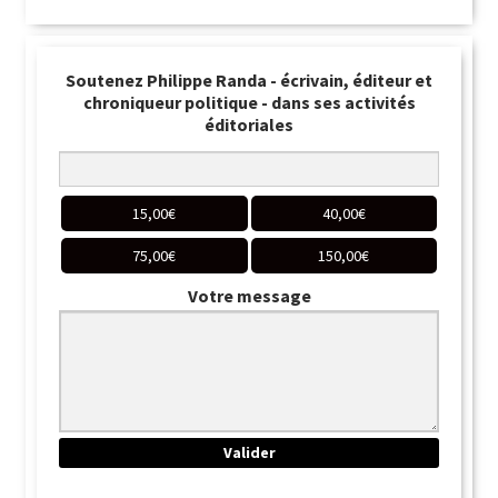
Soutenez Philippe Randa - écrivain, éditeur et
chroniqueur politique - dans ses activités
éditoriales
15,00
€
40,00
€
75,00
€
150,00
€
Votre message