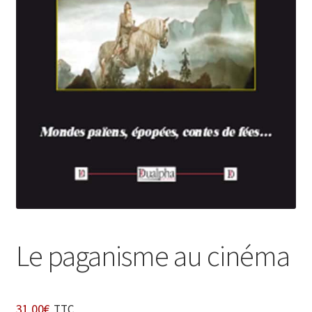
Login Customizer
Newsletter
Nous Contacter
Panier
Politique de confidentialité et cookies
Qui sommes-nous ?
Soutien à Philippe Randa
Suivi de la Commande
Le paganisme au cinéma
31,00
€
TTC