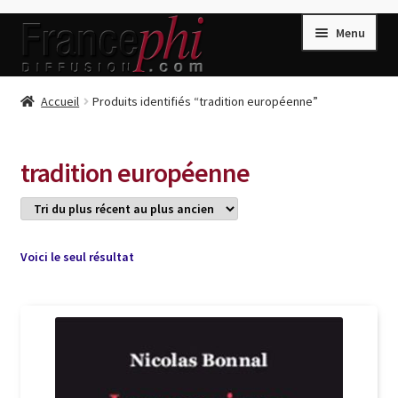
Aller
Aller
Menu
à
au
la
contenu
navigation
Accueil
Accueil
Produits identifiés “tradition européenne”
Accueil
Caisse
tradition européenne
Compte
Conditions de Vente
Connection
Voici le seul résultat
Enregistrement
Listes d’Envies
Livres de Peter Randa
Livres de Philippe Randa