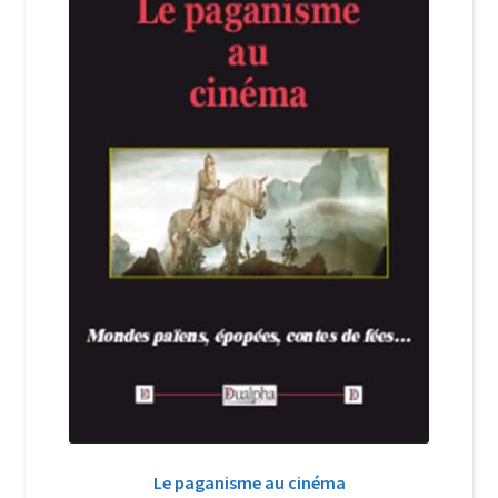
Login Customizer
Newsletter
Nous Contacter
Panier
Politique de confidentialité et cookies
Qui sommes-nous ?
Soutien à Philippe Randa
Suivi de la Commande
Le paganisme au cinéma