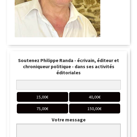
Soutenez Philippe Randa - écrivain, éditeur et
chroniqueur politique - dans ses activités
éditoriales
15,00
€
40,00
€
75,00
€
150,00
€
Votre message